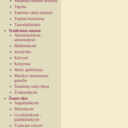
Skulptūra-medžio drožyba
Tapyba
Tautiniai raštai-audiniai
Tautinis kostiumas
Tautodailininkai
Tradiciniai amatai
Akmenskaldystė -
akmentašystė
Baldininkystė
Juvelyrika
Kalvystė
Karpymas
Molio apdirbimas
Muzikos instrumentų
gamyba
Šiaudinių sodų rišėjai
Žvakininkystė
Žemės ūkis
Augalininkystė
Bitininkystė
Gyvulininkystė -
paukštininkystė
Tradicinė virtuvė