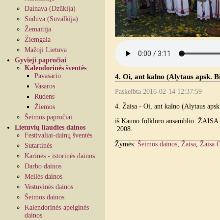
Dainava (Dzūkija)
Sūduva (Suvalkija)
Žemaitija
Žiemgala
Mažoji Lietuva
Gyvieji papročiai
Kalendorinės šventės
Pavasario
4. Oi, ant kalno (Alytaus apsk. B
Vasaros
Paskelbta 2016-02-14 12:37:59
Rudens
4. Žaisa - Oi, ant kalno (Alytaus aps
Žiemos
Šeimos papročiai
iš Kauno folkloro ansamblio ŽAISA k
Lietuvių liaudies dainos
2008.
Festivaliai-dainų šventės
Žymės:
Šeimos dainos
,
Žaisa
,
Žaisa 
Sutartinės
Karinės - istorinės dainos
Darbo dainos
Meilės dainos
Vestuvinės dainos
Šeimos dainos
Kalendorinės-apeiginės
dainos