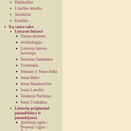
Dūdmaišiai
Liaudies muzika
Skudučiai
Kanklės
Ką tauta sako
Lietuvos būtovė
Tautos atmintis
Archeologija
Lietuvos laisvės
kovotojai
Simonas Daukantas
Tremtiniai
Antanas ir Jonas Juška
Jonas Balys
Jonas Basanavičius
Jonas Lasickis
Teodoras Narbutas
Jonas Trinkūnas
Lietuvių prigimtinė
pasaulėžiūra ir
pasaulėjauta
Amžinoji ugnis -
Šventoji Ugnis -