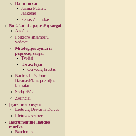
Dainininkai
Janina Putraitė -
Jankienė
Petras Zalanskas
Butšakniai - papročių sargai
Audėjos
Folkloro ansamblių
vadovai
Mitologijos žyniai ir
papročių sargai
Tyrėjai
Užrašytojai
Gervėčių kraštas
Nacionalinės Jono
Basanavičiaus premijos
lauriatai
Sodų rišėjai
Žolinčiai
Įgarsintos knygos
Lietuvių Dievai ir Deivės
Lietuvos senovė
Instrumentinė liaudies
muzika
Bandonijos