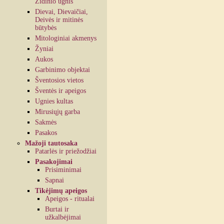
Židinio ugnis
Dievai, Dievaičiai,
Deivės ir mitinės
būtybės
Mitologiniai akmenys
Žyniai
Aukos
Garbinimo objektai
Šventosios vietos
Šventės ir apeigos
Ugnies kultas
Mirusiųjų garba
Sakmės
Pasakos
Mažoji tautosaka
Patarlės ir priežodžiai
Pasakojimai
Prisiminimai
Sapnai
Tikėjimų apeigos
Apeigos - ritualai
Burtai ir
užkalbėjimai