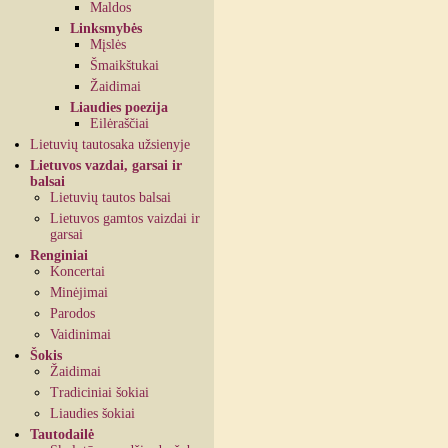
Maldos
Linksmybės
Mįslės
Šmaikštukai
Žaidimai
Liaudies poezija
Eilėraščiai
Lietuvių tautosaka užsienyje
Lietuvos vazdai, garsai ir
balsai
Lietuvių tautos balsai
Lietuvos gamtos vaizdai ir
garsai
Renginiai
Koncertai
Minėjimai
Parodos
Vaidinimai
Šokis
Žaidimai
Tradiciniai šokiai
Liaudies šokiai
Tautodailė