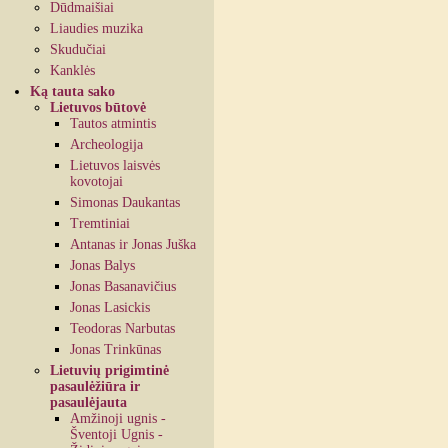
Dūdmaišiai
Liaudies muzika
Skudučiai
Kanklės
Ką tauta sako
Lietuvos būtovė
Tautos atmintis
Archeologija
Lietuvos laisvės
kovotojai
Simonas Daukantas
Tremtiniai
Antanas ir Jonas Juška
Jonas Balys
Jonas Basanavičius
Jonas Lasickis
Teodoras Narbutas
Jonas Trinkūnas
Lietuvių prigimtinė
pasaulėžiūra ir
pasaulėjauta
Amžinoji ugnis -
Šventoji Ugnis -