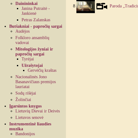
Dainininkai
8
Paroda „Tradicin
Janina Putraitė -
Jankienė
Petras Zalanskas
Butšakniai - papročių sargai
Audėjos
Folkloro ansamblių
vadovai
Mitologijos žyniai ir
papročių sargai
Tyrėjai
Užrašytojai
Gervėčių kraštas
Nacionalinės Jono
Basanavičiaus premijos
lauriatai
Sodų rišėjai
Žolinčiai
Įgarsintos knygos
Lietuvių Dievai ir Deivės
Lietuvos senovė
Instrumentinė liaudies
muzika
Bandonijos