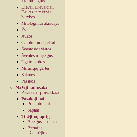
Židinio ugnis
Dievai, Dievaičiai,
Deivės ir mitinės
būtybės
Mitologiniai akmenys
Žyniai
Aukos
Garbinimo objektai
Šventosios vietos
Šventės ir apeigos
Ugnies kultas
Mirusiųjų garba
Sakmės
Pasakos
Mažoji tautosaka
Patarlės ir priežodžiai
Pasakojimai
Prisiminimai
Sapnai
Tikėjimų apeigos
Apeigos - ritualai
Burtai ir
užkalbėjimai