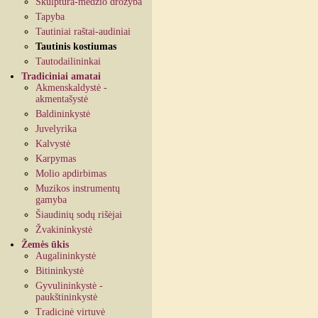
Skulptūra-medžio drožyba
Tapyba
Tautiniai raštai-audiniai
Tautinis kostiumas
Tautodailininkai
Tradiciniai amatai
Akmenskaldystė -
akmentašystė
Baldininkystė
Juvelyrika
Kalvystė
Karpymas
Molio apdirbimas
Muzikos instrumentų
gamyba
Šiaudinių sodų rišėjai
Žvakininkystė
Žemės ūkis
Augalininkystė
Bitininkystė
Gyvulininkystė -
paukštininkystė
Tradicinė virtuvė