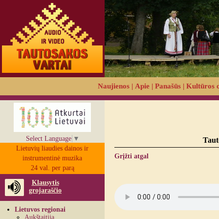
Naujienos
|
Apie
|
Panašūs
|
Kultūros 
Select Language
▼
Taut
Lietuvių liaudies dainos ir
Grįžti atgal
instrumentinė muzika
24 val. per parą
Klausytis
grojaraščio
Lietuvos regionai
Aukštaitija