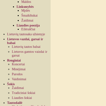
Maldos
Linksmybės
Mįslės
Šmaikštukai
Žaidimai
Liaudies poezija
Eilėraščiai
Lietuvių tautosaka užsienyje
Lietuvos vazdai, garsai ir
balsai
Lietuvių tautos balsai
Lietuvos gamtos vaizdai ir
garsai
Renginiai
Koncertai
Minėjimai
Parodos
Vaidinimai
Šokis
Žaidimai
Tradiciniai šokiai
Liaudies šokiai
Tautodailė