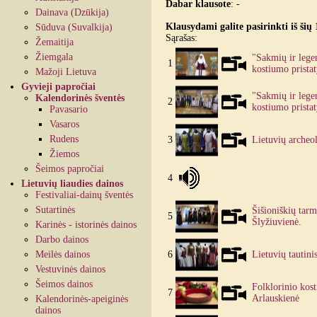
Dabar klausote
:
-
Dainava (Dzūkija)
Klausydami galite pasirinkti iš šių 
Sūduva (Suvalkija)
Sąrašas:
Žemaitija
Žiemgala
"Sakmių ir lege
1
kostiumo prista
Mažoji Lietuva
Gyvieji papročiai
"Sakmių ir lege
Kalendorinės šventės
2
kostiumo prista
Pavasario
Vasaros
Rudens
3
Lietuvių archeol
Žiemos
Šeimos papročiai
4
Lietuvių liaudies dainos
Festivaliai-dainų šventės
Sutartinės
Šišioniškių tarm
5
Šlyžiuvienė.
Karinės - istorinės dainos
Darbo dainos
Meilės dainos
6
Lietuvių tautini
Vestuvinės dainos
Šeimos dainos
Folklorinio kos
7
Arlauskienė
Kalendorinės-apeiginės
dainos