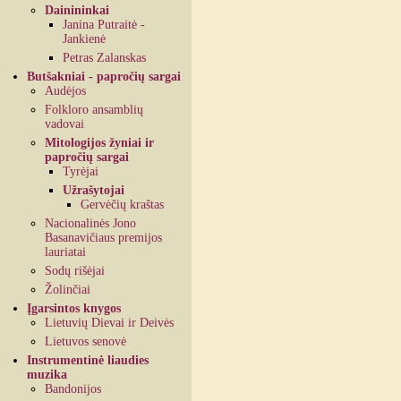
Dainininkai
Janina Putraitė -
Jankienė
Petras Zalanskas
Butšakniai - papročių sargai
Audėjos
Folkloro ansamblių
vadovai
Mitologijos žyniai ir
papročių sargai
Tyrėjai
Užrašytojai
Gervėčių kraštas
Nacionalinės Jono
Basanavičiaus premijos
lauriatai
Sodų rišėjai
Žolinčiai
Įgarsintos knygos
Lietuvių Dievai ir Deivės
Lietuvos senovė
Instrumentinė liaudies
muzika
Bandonijos