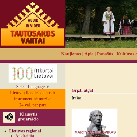
Naujienos
|
Apie
|
Panašūs
|
Kultūros 
Select Language
▼
Grįžti atgal
Lietuvių liaudies dainos ir
Įrašas:
instrumentinė muzika
24 val. per parą
Klausytis
grojaraščio
Lietuvos regionai
Aukštaitija