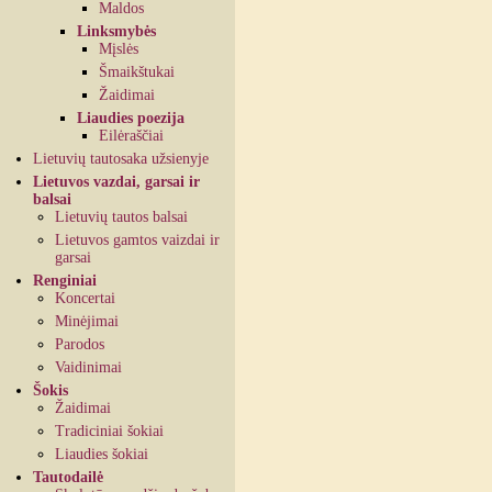
Maldos
Linksmybės
Mįslės
Šmaikštukai
Žaidimai
Liaudies poezija
Eilėraščiai
Lietuvių tautosaka užsienyje
Lietuvos vazdai, garsai ir
balsai
Lietuvių tautos balsai
Lietuvos gamtos vaizdai ir
garsai
Renginiai
Koncertai
Minėjimai
Parodos
Vaidinimai
Šokis
Žaidimai
Tradiciniai šokiai
Liaudies šokiai
Tautodailė