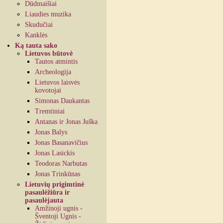
Dūdmaišiai
Liaudies muzika
Skudučiai
Kanklės
Ką tauta sako
Lietuvos būtovė
Tautos atmintis
Archeologija
Lietuvos laisvės
kovotojai
Simonas Daukantas
Tremtiniai
Antanas ir Jonas Juška
Jonas Balys
Jonas Basanavičius
Jonas Lasickis
Teodoras Narbutas
Jonas Trinkūnas
Lietuvių prigimtinė
pasaulėžiūra ir
pasaulėjauta
Amžinoji ugnis -
Šventoji Ugnis -