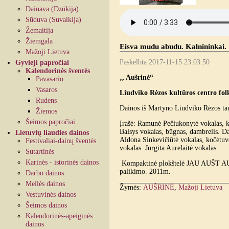
Dainava (Dzūkija)
Sūduva (Suvalkija)
Žemaitija
Žiemgala
Eisva mudu abudu. Kalnininkai.
Mažoji Lietuva
Paskelbta 2017-11-15 23:03:50
Gyvieji papročiai
Kalendorinės šventės
‚, Aušrinė“
Pavasario
Vasaros
Liudviko Rėzos kultūros centro fol
Rudens
Dainos iš Martyno Liudviko Rėzos ta
Žiemos
Šeimos papročiai
Įrašė: Ramunė Pečiukonytė vokalas, k
Balsys vokalas, būgnas, dambrelis. Da
Lietuvių liaudies dainos
Aldona Sinkevičiūtė vokalas, kočėtuv
Festivaliai-dainų šventės
vokalas. Jurgita Aurelaitė vokalas.
Sutartinės
Karinės - istorinės dainos
Kompaktinė plokštelė JAU AUŠT AU
palikimo. 2011m.
Darbo dainos
Meilės dainos
Žymės:
AUŠRINĖ
,
Mažoji Lietuva
Vestuvinės dainos
Šeimos dainos
Kalendorinės-apeiginės
dainos