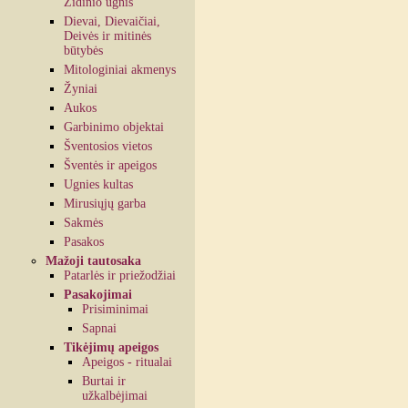
Židinio ugnis
Dievai, Dievaičiai,
Deivės ir mitinės
būtybės
Mitologiniai akmenys
Žyniai
Aukos
Garbinimo objektai
Šventosios vietos
Šventės ir apeigos
Ugnies kultas
Mirusiųjų garba
Sakmės
Pasakos
Mažoji tautosaka
Patarlės ir priežodžiai
Pasakojimai
Prisiminimai
Sapnai
Tikėjimų apeigos
Apeigos - ritualai
Burtai ir
užkalbėjimai