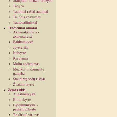
Skulptūra-medžio drožyba
Tapyba
Tautiniai raštai-audiniai
Tautinis kostiumas
Tautodailininkai
Tradiciniai amatai
Akmenskaldystė -
akmentašystė
Baldininkystė
Juvelyrika
Kalvystė
Karpymas
Molio apdirbimas
Muzikos instrumentų
gamyba
Šiaudinių sodų rišėjai
Žvakininkystė
Žemės ūkis
Augalininkystė
Bitininkystė
Gyvulininkystė -
paukštininkystė
Tradicinė virtuvė