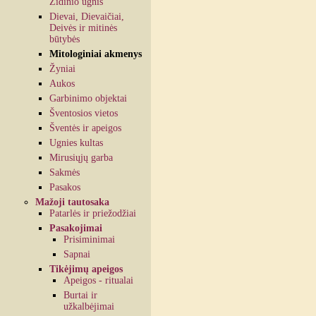
Židinio ugnis
Dievai, Dievaičiai,
Deivės ir mitinės
būtybės
Mitologiniai akmenys
Žyniai
Aukos
Garbinimo objektai
Šventosios vietos
Šventės ir apeigos
Ugnies kultas
Mirusiųjų garba
Sakmės
Pasakos
Mažoji tautosaka
Patarlės ir priežodžiai
Pasakojimai
Prisiminimai
Sapnai
Tikėjimų apeigos
Apeigos - ritualai
Burtai ir
užkalbėjimai