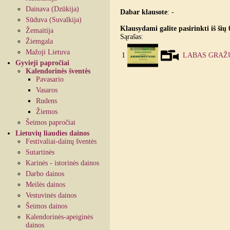
Dainava (Dzūkija)
Dabar klausote
:
-
Sūduva (Suvalkija)
Klausydami galite pasirinkti iš šių 
Žemaitija
Sąrašas:
Žiemgala
Mažoji Lietuva
1
LABAS GRAŽ
Gyvieji papročiai
Kalendorinės šventės
Pavasario
Vasaros
Rudens
Žiemos
Šeimos papročiai
Lietuvių liaudies dainos
Festivaliai-dainų šventės
Sutartinės
Karinės - istorinės dainos
Darbo dainos
Meilės dainos
Vestuvinės dainos
Šeimos dainos
Kalendorinės-apeiginės
dainos