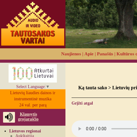
Naujienos
|
Apie
|
Panašūs
|
Kultūros 
Select Language
▼
Ką tauta sako > Lietuvių pri
Lietuvių liaudies dainos ir
instrumentinė muzika
Grįžti atgal
24 val. per parą
Klausytis
grojaraščio
Lietuvos regionai
Aukštaitija