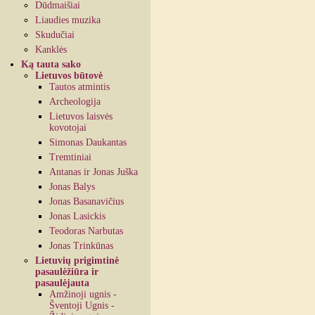
Dūdmaišiai
Liaudies muzika
Skudučiai
Kanklės
Ką tauta sako
Lietuvos būtovė
Tautos atmintis
Archeologija
Lietuvos laisvės
kovotojai
Simonas Daukantas
Tremtiniai
Antanas ir Jonas Juška
Jonas Balys
Jonas Basanavičius
Jonas Lasickis
Teodoras Narbutas
Jonas Trinkūnas
Lietuvių prigimtinė
pasaulėžiūra ir
pasaulėjauta
Amžinoji ugnis -
Šventoji Ugnis -