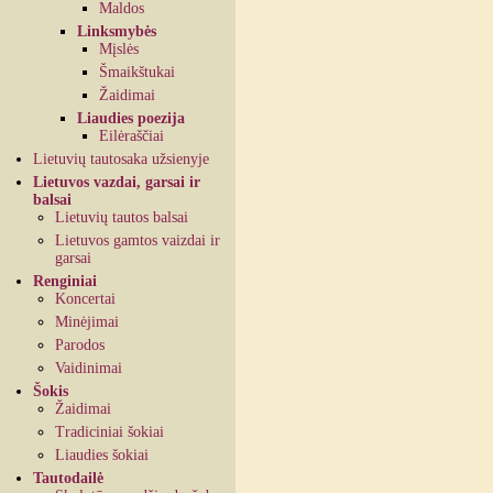
Maldos
Linksmybės
Mįslės
Šmaikštukai
Žaidimai
Liaudies poezija
Eilėraščiai
Lietuvių tautosaka užsienyje
Lietuvos vazdai, garsai ir
balsai
Lietuvių tautos balsai
Lietuvos gamtos vaizdai ir
garsai
Renginiai
Koncertai
Minėjimai
Parodos
Vaidinimai
Šokis
Žaidimai
Tradiciniai šokiai
Liaudies šokiai
Tautodailė