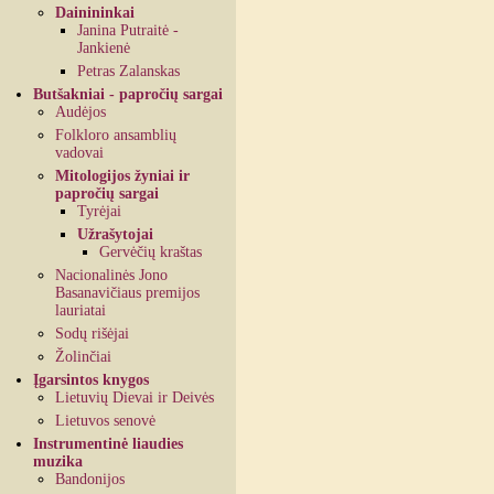
Dainininkai
Janina Putraitė -
Jankienė
Petras Zalanskas
Butšakniai - papročių sargai
Audėjos
Folkloro ansamblių
vadovai
Mitologijos žyniai ir
papročių sargai
Tyrėjai
Užrašytojai
Gervėčių kraštas
Nacionalinės Jono
Basanavičiaus premijos
lauriatai
Sodų rišėjai
Žolinčiai
Įgarsintos knygos
Lietuvių Dievai ir Deivės
Lietuvos senovė
Instrumentinė liaudies
muzika
Bandonijos