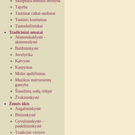
Skulptūra-medžio drožyba
Tapyba
Tautiniai raštai-audiniai
Tautinis kostiumas
Tautodailininkai
Tradiciniai amatai
Akmenskaldystė -
akmentašystė
Baldininkystė
Juvelyrika
Kalvystė
Karpymas
Molio apdirbimas
Muzikos instrumentų
gamyba
Šiaudinių sodų rišėjai
Žvakininkystė
Žemės ūkis
Augalininkystė
Bitininkystė
Gyvulininkystė -
paukštininkystė
Tradicinė virtuvė