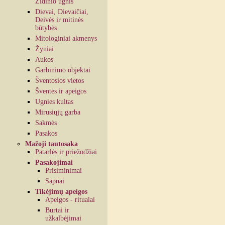
Židinio ugnis
Dievai, Dievaičiai,
Deivės ir mitinės
būtybės
Mitologiniai akmenys
Žyniai
Aukos
Garbinimo objektai
Šventosios vietos
Šventės ir apeigos
Ugnies kultas
Mirusiųjų garba
Sakmės
Pasakos
Mažoji tautosaka
Patarlės ir priežodžiai
Pasakojimai
Prisiminimai
Sapnai
Tikėjimų apeigos
Apeigos - ritualai
Burtai ir
užkalbėjimai