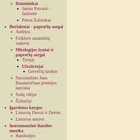
Dainininkai
Janina Putraitė -
Jankienė
Petras Zalanskas
Butšakniai - papročių sargai
Audėjos
Folkloro ansamblių
vadovai
Mitologijos žyniai ir
papročių sargai
Tyrėjai
Užrašytojai
Gervėčių kraštas
Nacionalinės Jono
Basanavičiaus premijos
lauriatai
Sodų rišėjai
Žolinčiai
Įgarsintos knygos
Lietuvių Dievai ir Deivės
Lietuvos senovė
Instrumentinė liaudies
muzika
Bandonijos