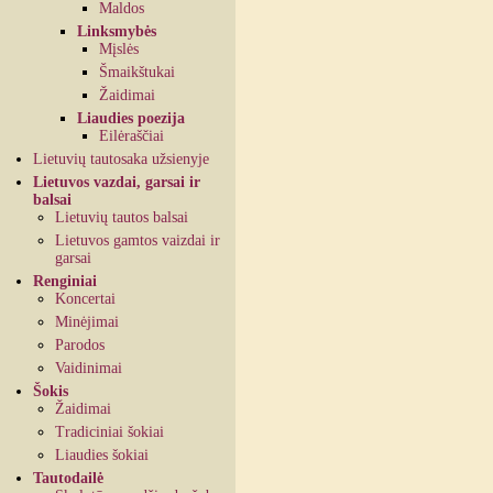
Maldos
Linksmybės
Mįslės
Šmaikštukai
Žaidimai
Liaudies poezija
Eilėraščiai
Lietuvių tautosaka užsienyje
Lietuvos vazdai, garsai ir
balsai
Lietuvių tautos balsai
Lietuvos gamtos vaizdai ir
garsai
Renginiai
Koncertai
Minėjimai
Parodos
Vaidinimai
Šokis
Žaidimai
Tradiciniai šokiai
Liaudies šokiai
Tautodailė