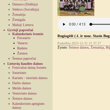
Dainava (Dzūkija)
Sūduva (Suvalkija)
Žemaitija
Žiemgala
Mažoji Lietuva
Gyvieji papročiai
Kalendorinės šventės
Rugiagėlė ( ž. ir muz. Stasio Bug
Pavasario
Vasaros
Paskelbta 2025-12-31 21:37:27
Žymės:
Šeimos dainos
,
Žemaitija
,
Bij
Rudens
Žiemos
Šeimos papročiai
Lietuvių liaudies dainos
Festivaliai-dainų šventės
Sutartinės
Karinės - istorinės dainos
Darbo dainos
Meilės dainos
Vestuvinės dainos
Šeimos dainos
Kalendorinės-apeiginės
dainos