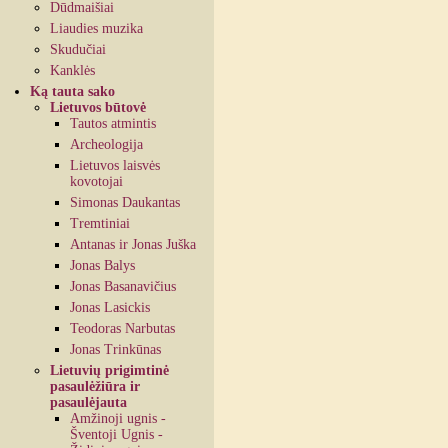
Dūdmaišiai
Liaudies muzika
Skudučiai
Kanklės
Ką tauta sako
Lietuvos būtovė
Tautos atmintis
Archeologija
Lietuvos laisvės
kovotojai
Simonas Daukantas
Tremtiniai
Antanas ir Jonas Juška
Jonas Balys
Jonas Basanavičius
Jonas Lasickis
Teodoras Narbutas
Jonas Trinkūnas
Lietuvių prigimtinė
pasaulėžiūra ir
pasaulėjauta
Amžinoji ugnis -
Šventoji Ugnis -