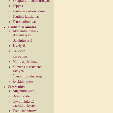
Skulptūra-medžio drožyba
Tapyba
Tautiniai raštai-audiniai
Tautinis kostiumas
Tautodailininkai
Tradiciniai amatai
Akmenskaldystė -
akmentašystė
Baldininkystė
Juvelyrika
Kalvystė
Karpymas
Molio apdirbimas
Muzikos instrumentų
gamyba
Šiaudinių sodų rišėjai
Žvakininkystė
Žemės ūkis
Augalininkystė
Bitininkystė
Gyvulininkystė -
paukštininkystė
Tradicinė virtuvė