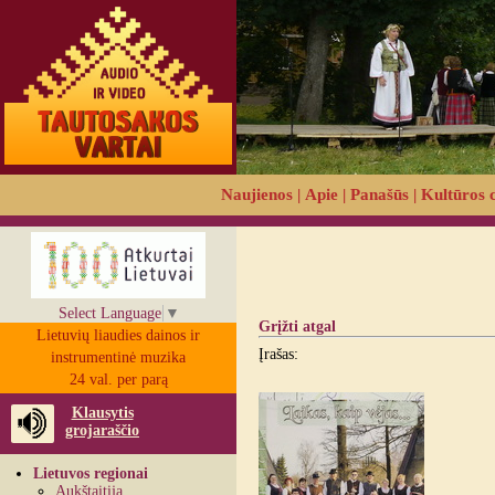
Naujienos
|
Apie
|
Panašūs
|
Kultūros 
Select Language
▼
Grįžti atgal
Lietuvių liaudies dainos ir
Įrašas:
instrumentinė muzika
24 val. per parą
Klausytis
grojaraščio
Lietuvos regionai
Aukštaitija