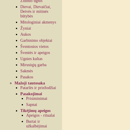
Židinio ugnis
Dievai, Dievaičiai,
Deivės ir mitinės
būtybės
Mitologiniai akmenys
Žyniai
Aukos
Garbinimo objektai
Šventosios vietos
Šventės ir apeigos
Ugnies kultas
Mirusiųjų garba
Sakmės
Pasakos
Mažoji tautosaka
Patarlės ir priežodžiai
Pasakojimai
Prisiminimai
Sapnai
Tikėjimų apeigos
Apeigos - ritualai
Burtai ir
užkalbėjimai