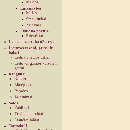
Maldos
Linksmybės
Mįslės
Šmaikštukai
Žaidimai
Liaudies poezija
Eilėraščiai
Lietuvių tautosaka užsienyje
Lietuvos vazdai, garsai ir
balsai
Lietuvių tautos balsai
Lietuvos gamtos vaizdai ir
garsai
Renginiai
Koncertai
Minėjimai
Parodos
Vaidinimai
Šokis
Žaidimai
Tradiciniai šokiai
Liaudies šokiai
Tautodailė