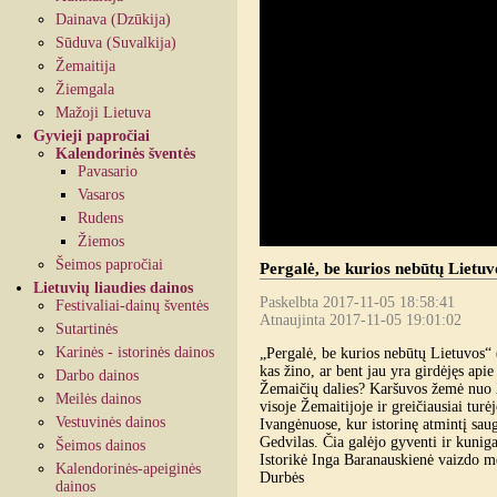
Dainava (Dzūkija)
Sūduva (Suvalkija)
Žemaitija
Žiemgala
Mažoji Lietuva
Gyvieji papročiai
Kalendorinės šventės
Pavasario
Vasaros
Rudens
Žiemos
Šeimos papročiai
Pergalė, be kurios nebūtų Lietu
Lietuvių liaudies dainos
Paskelbta 2017-11-05 18:58:41
Festivaliai-dainų šventės
Atnaujinta 2017-11-05 19:01:02
Sutartinės
Karinės - istorinės dainos
„Pergalė, be kurios nebūtų Lietuvos“
kas žino, ar bent jau yra girdėjęs ap
Darbo dainos
Žemaičių dalies? Karšuvos žemė nuo X
Meilės dainos
visoje Žemaitijoje ir greičiausiai turė
Vestuvinės dainos
Ivangėnuose, kur istorinę atmintį sau
Gedvilas. Čia galėjo gyventi ir kuniga
Šeimos dainos
Istorikė Inga Baranauskienė vaizdo me
Kalendorinės-apeiginės
Durbės
dainos