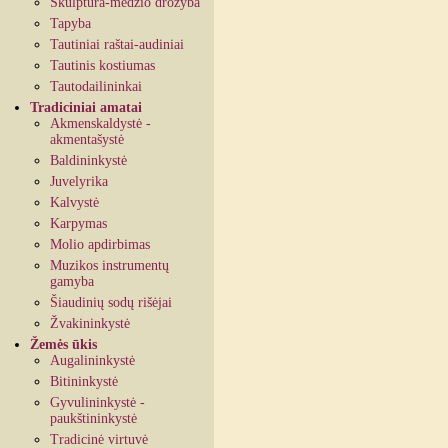
Skulptūra-medžio drožyba
Tapyba
Tautiniai raštai-audiniai
Tautinis kostiumas
Tautodailininkai
Tradiciniai amatai
Akmenskaldystė -
akmentašystė
Baldininkystė
Juvelyrika
Kalvystė
Karpymas
Molio apdirbimas
Muzikos instrumentų
gamyba
Šiaudinių sodų rišėjai
Žvakininkystė
Žemės ūkis
Augalininkystė
Bitininkystė
Gyvulininkystė -
paukštininkystė
Tradicinė virtuvė