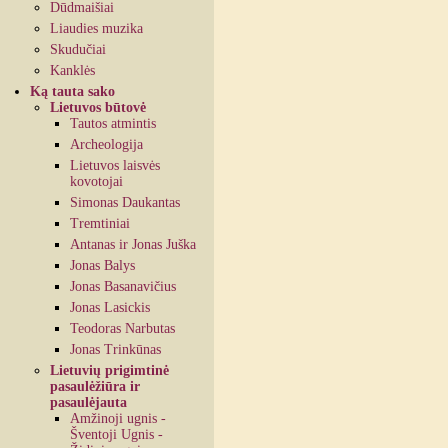
Dūdmaišiai
Liaudies muzika
Skudučiai
Kanklės
Ką tauta sako
Lietuvos būtovė
Tautos atmintis
Archeologija
Lietuvos laisvės
kovotojai
Simonas Daukantas
Tremtiniai
Antanas ir Jonas Juška
Jonas Balys
Jonas Basanavičius
Jonas Lasickis
Teodoras Narbutas
Jonas Trinkūnas
Lietuvių prigimtinė
pasaulėžiūra ir
pasaulėjauta
Amžinoji ugnis -
Šventoji Ugnis -