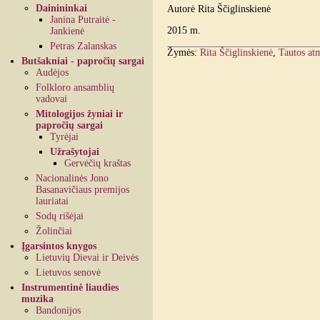
Dainininkai
Autorė Rita Ščiglinskienė
Janina Putraitė -
2015 m.
Jankienė
Petras Zalanskas
Žymės:
Rita Ščiglinskienė
,
Tautos atm
Butšakniai - papročių sargai
Audėjos
Folkloro ansamblių
vadovai
Mitologijos žyniai ir
papročių sargai
Tyrėjai
Užrašytojai
Gervėčių kraštas
Nacionalinės Jono
Basanavičiaus premijos
lauriatai
Sodų rišėjai
Žolinčiai
Įgarsintos knygos
Lietuvių Dievai ir Deivės
Lietuvos senovė
Instrumentinė liaudies
muzika
Bandonijos