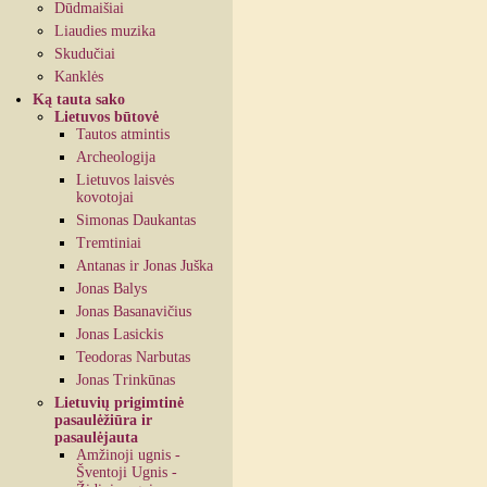
Dūdmaišiai
Liaudies muzika
Skudučiai
Kanklės
Ką tauta sako
Lietuvos būtovė
Tautos atmintis
Archeologija
Lietuvos laisvės
kovotojai
Simonas Daukantas
Tremtiniai
Antanas ir Jonas Juška
Jonas Balys
Jonas Basanavičius
Jonas Lasickis
Teodoras Narbutas
Jonas Trinkūnas
Lietuvių prigimtinė
pasaulėžiūra ir
pasaulėjauta
Amžinoji ugnis -
Šventoji Ugnis -