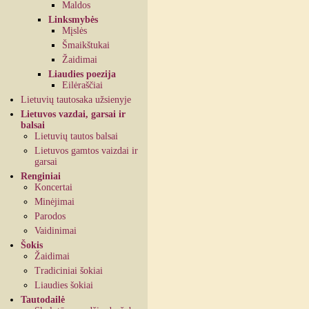
Maldos
Linksmybės
Mįslės
Šmaikštukai
Žaidimai
Liaudies poezija
Eilėraščiai
Lietuvių tautosaka užsienyje
Lietuvos vazdai, garsai ir
balsai
Lietuvių tautos balsai
Lietuvos gamtos vaizdai ir
garsai
Renginiai
Koncertai
Minėjimai
Parodos
Vaidinimai
Šokis
Žaidimai
Tradiciniai šokiai
Liaudies šokiai
Tautodailė