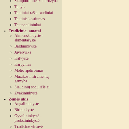
Skulptūra-medžio drožyba
Tapyba
Tautiniai raštai-audiniai
Tautinis kostiumas
Tautodailininkai
Tradiciniai amatai
Akmenskaldystė -
akmentašystė
Baldininkystė
Juvelyrika
Kalvystė
Karpymas
Molio apdirbimas
Muzikos instrumentų
gamyba
Šiaudinių sodų rišėjai
Žvakininkystė
Žemės ūkis
Augalininkystė
Bitininkystė
Gyvulininkystė -
paukštininkystė
Tradicinė virtuvė