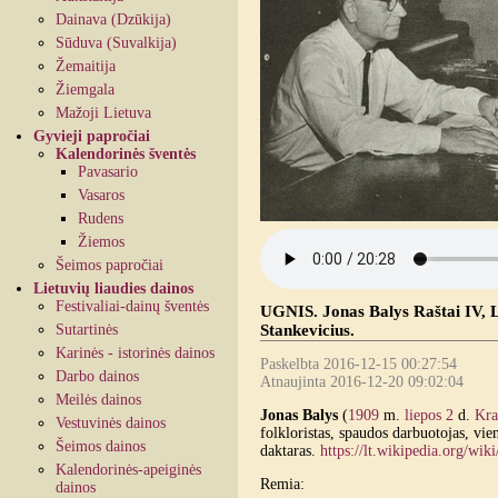
Dainava (Dzūkija)
Sūduva (Suvalkija)
Žemaitija
Žiemgala
Mažoji Lietuva
Gyvieji papročiai
Kalendorinės šventės
Pavasario
Vasaros
Rudens
Žiemos
Šeimos papročiai
Lietuvių liaudies dainos
Festivaliai-dainų šventės
UGNIS. Jonas Balys Raštai IV, L
Sutartinės
Stankevicius.
Karinės - istorinės dainos
Paskelbta 2016-12-15 00:27:54
Darbo dainos
Atnaujinta 2016-12-20 09:02:04
Meilės dainos
Jonas Balys
(
1909
m.
liepos 2
d.
Kra
Vestuvinės dainos
folkloristas, spaudos darbuotojas, vi
Šeimos dainos
daktaras.
https://lt.wikipedia.org/wik
Kalendorinės-apeiginės
Remia:
dainos