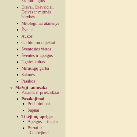
Židinio ugnis
Dievai, Dievaičiai,
Deivės ir mitinės
būtybės
Mitologiniai akmenys
Žyniai
Aukos
Garbinimo objektai
Šventosios vietos
Šventės ir apeigos
Ugnies kultas
Mirusiųjų garba
Sakmės
Pasakos
Mažoji tautosaka
Patarlės ir priežodžiai
Pasakojimai
Prisiminimai
Sapnai
Tikėjimų apeigos
Apeigos - ritualai
Burtai ir
užkalbėjimai