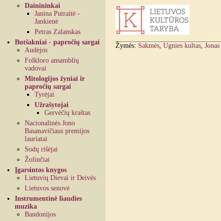
Dainininkai
Janina Putraitė -
Jankienė
Petras Zalanskas
Butšakniai - papročių sargai
Žymės:
Sakmės
,
Ugnies kultas
,
Jonas
Audėjos
Folkloro ansamblių
vadovai
Mitologijos žyniai ir
papročių sargai
Tyrėjai
Užrašytojai
Gervėčių kraštas
Nacionalinės Jono
Basanavičiaus premijos
lauriatai
Sodų rišėjai
Žolinčiai
Įgarsintos knygos
Lietuvių Dievai ir Deivės
Lietuvos senovė
Instrumentinė liaudies
muzika
Bandonijos