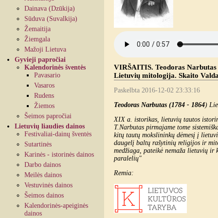
Dainava (Dzūkija)
Sūduva (Suvalkija)
Žemaitija
Žiemgala
Mažoji Lietuva
Gyvieji papročiai
VIRŠAITIS. Teodoras Narbutas (1
Kalendorinės šventės
Pavasario
Lietuvių mitologija. Skaito Vald
Vasaros
Paskelbta 2016-12-02 23:33:16
Rudens
Teodoras Narbutas (1784 - 1864
) Li
Žiemos
Šeimos papročiai
XIX a. istorikas, lietuvių tautos istor
Lietuvių liaudies dainos
T.Narbutas pirmajame tome sistemiškai 
Festivaliai-dainų šventės
kitų tautų mokslininkų dėmesį į lietuv
daugelį baltų rašytinių religijos ir mi
Sutartinės
medžiaga, pateikė nemaža lietuvių ir k
Karinės - istorinės dainos
paralelių"
Darbo dainos
Remia:
Meilės dainos
Vestuvinės dainos
Šeimos dainos
Kalendorinės-apeiginės
dainos