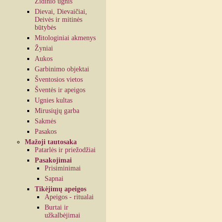
Židinio ugnis
Dievai, Dievaičiai,
Deivės ir mitinės
būtybės
Mitologiniai akmenys
Žyniai
Aukos
Garbinimo objektai
Šventosios vietos
Šventės ir apeigos
Ugnies kultas
Mirusiųjų garba
Sakmės
Pasakos
Mažoji tautosaka
Patarlės ir priežodžiai
Pasakojimai
Prisiminimai
Sapnai
Tikėjimų apeigos
Apeigos - ritualai
Burtai ir
užkalbėjimai