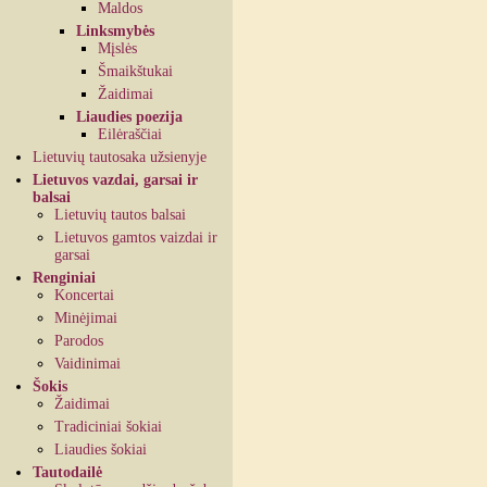
Maldos
Linksmybės
Mįslės
Šmaikštukai
Žaidimai
Liaudies poezija
Eilėraščiai
Lietuvių tautosaka užsienyje
Lietuvos vazdai, garsai ir
balsai
Lietuvių tautos balsai
Lietuvos gamtos vaizdai ir
garsai
Renginiai
Koncertai
Minėjimai
Parodos
Vaidinimai
Šokis
Žaidimai
Tradiciniai šokiai
Liaudies šokiai
Tautodailė