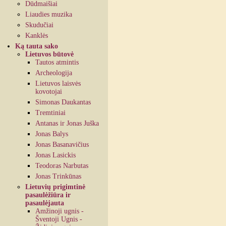
Dūdmaišiai
Liaudies muzika
Skudučiai
Kanklės
Ką tauta sako
Lietuvos būtovė
Tautos atmintis
Archeologija
Lietuvos laisvės
kovotojai
Simonas Daukantas
Tremtiniai
Antanas ir Jonas Juška
Jonas Balys
Jonas Basanavičius
Jonas Lasickis
Teodoras Narbutas
Jonas Trinkūnas
Lietuvių prigimtinė
pasaulėžiūra ir
pasaulėjauta
Amžinoji ugnis -
Šventoji Ugnis -