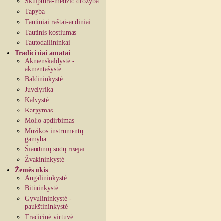
Skulptūra-medžio drožyba
Tapyba
Tautiniai raštai-audiniai
Tautinis kostiumas
Tautodailininkai
Tradiciniai amatai
Akmenskaldystė -
akmentašystė
Baldininkystė
Juvelyrika
Kalvystė
Karpymas
Molio apdirbimas
Muzikos instrumentų
gamyba
Šiaudinių sodų rišėjai
Žvakininkystė
Žemės ūkis
Augalininkystė
Bitininkystė
Gyvulininkystė -
paukštininkystė
Tradicinė virtuvė