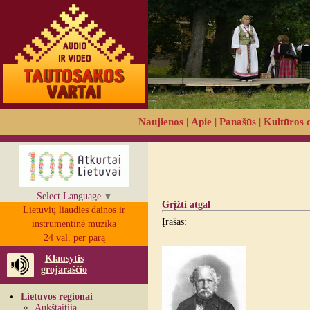
Naujienos
|
Apie
|
Panašūs
|
Kultūros 
Select Language
▼
Grįžti atgal
Lietuvių liaudies dainos ir
Įrašas:
instrumentinė muzika
24 val. per parą
Klausytis
grojaraščio
Lietuvos regionai
Aukštaitija