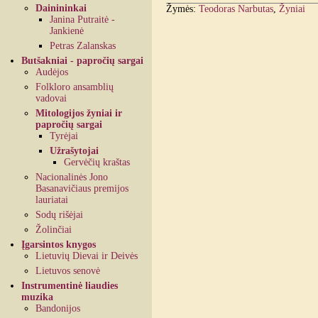
Dainininkai
Žymės:
Teodoras Narbutas
,
Žyniai
Janina Putraitė -
Jankienė
Petras Zalanskas
Butšakniai - papročių sargai
Audėjos
Folkloro ansamblių
vadovai
Mitologijos žyniai ir
papročių sargai
Tyrėjai
Užrašytojai
Gervėčių kraštas
Nacionalinės Jono
Basanavičiaus premijos
lauriatai
Sodų rišėjai
Žolinčiai
Įgarsintos knygos
Lietuvių Dievai ir Deivės
Lietuvos senovė
Instrumentinė liaudies
muzika
Bandonijos