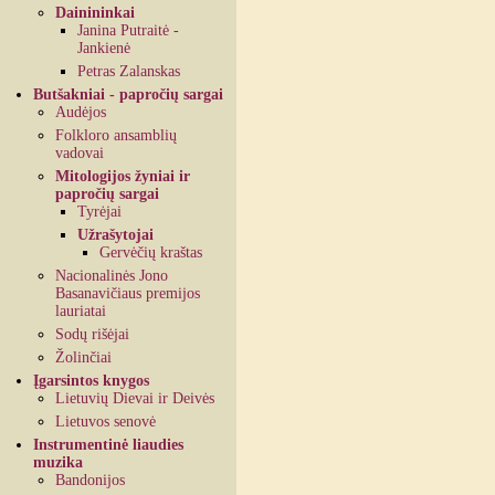
Dainininkai
Janina Putraitė -
Jankienė
Petras Zalanskas
Butšakniai - papročių sargai
Audėjos
Folkloro ansamblių
vadovai
Mitologijos žyniai ir
papročių sargai
Tyrėjai
Užrašytojai
Gervėčių kraštas
Nacionalinės Jono
Basanavičiaus premijos
lauriatai
Sodų rišėjai
Žolinčiai
Įgarsintos knygos
Lietuvių Dievai ir Deivės
Lietuvos senovė
Instrumentinė liaudies
muzika
Bandonijos