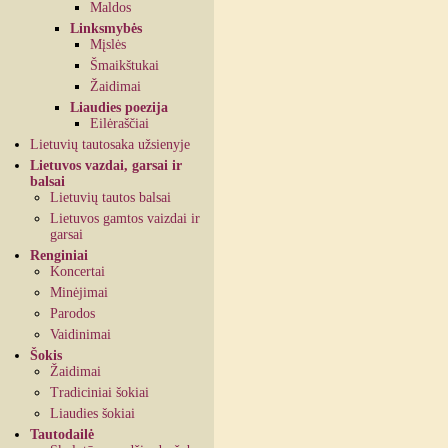
Maldos
Linksmybės
Mįslės
Šmaikštukai
Žaidimai
Liaudies poezija
Eilėraščiai
Lietuvių tautosaka užsienyje
Lietuvos vazdai, garsai ir
balsai
Lietuvių tautos balsai
Lietuvos gamtos vaizdai ir
garsai
Renginiai
Koncertai
Minėjimai
Parodos
Vaidinimai
Šokis
Žaidimai
Tradiciniai šokiai
Liaudies šokiai
Tautodailė