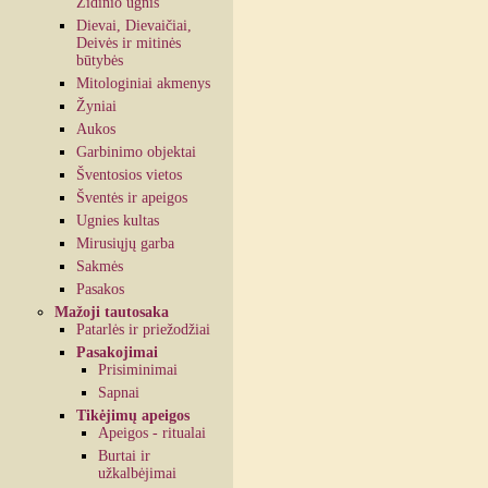
Židinio ugnis
Dievai, Dievaičiai,
Deivės ir mitinės
būtybės
Mitologiniai akmenys
Žyniai
Aukos
Garbinimo objektai
Šventosios vietos
Šventės ir apeigos
Ugnies kultas
Mirusiųjų garba
Sakmės
Pasakos
Mažoji tautosaka
Patarlės ir priežodžiai
Pasakojimai
Prisiminimai
Sapnai
Tikėjimų apeigos
Apeigos - ritualai
Burtai ir
užkalbėjimai