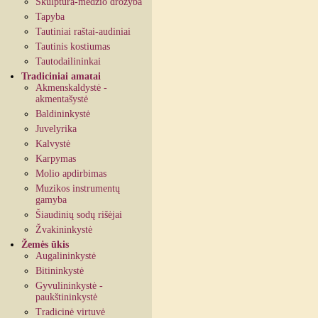
Skulptūra-medžio drožyba
Tapyba
Tautiniai raštai-audiniai
Tautinis kostiumas
Tautodailininkai
Tradiciniai amatai
Akmenskaldystė -
akmentašystė
Baldininkystė
Juvelyrika
Kalvystė
Karpymas
Molio apdirbimas
Muzikos instrumentų
gamyba
Šiaudinių sodų rišėjai
Žvakininkystė
Žemės ūkis
Augalininkystė
Bitininkystė
Gyvulininkystė -
paukštininkystė
Tradicinė virtuvė