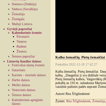
Dainava (Dzūkija)
Sūduva (Suvalkija)
Žemaitija
Žiemgala
Mažoji Lietuva
Gyvieji papročiai
Kalendorinės šventės
Pavasario
Vasaros
Rudens
Žiemos
Šeimos papročiai
Kalba žemaičių. Pietų žemaičiai
Lietuvių liaudies dainos
Paskelbta 2022-12-18 17:42:27
Festivaliai-dainų šventės
Sutartinės
Kalba žemaičių. Pietų žemaičiai. Dau
Karinės - istorinės dainos
kalbą. „Daugeliui ji yra didžiulė vert
Pietų žemaičių kalbos, Vaiguviškių (K
Darbo dainos
pokalbį su 110 m. sulaukusia Marijon
Meilės dainos
vaizdinė pažintis padės suprasti Žema
Vestuvinės dainos
Autorė Rita Ščiglinskienė
Šeimos dainos
Kalendorinės-apeiginės
Žymės:
Rita Ščiglinskienė
,
Žemaitija
dainos