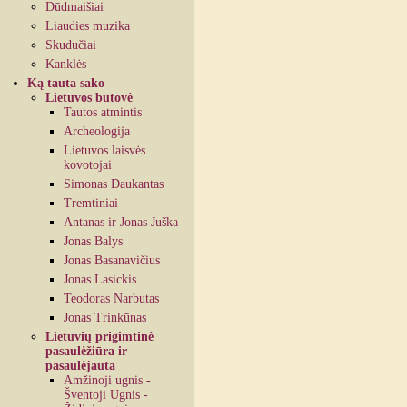
Dūdmaišiai
Liaudies muzika
Skudučiai
Kanklės
Ką tauta sako
Lietuvos būtovė
Tautos atmintis
Archeologija
Lietuvos laisvės
kovotojai
Simonas Daukantas
Tremtiniai
Antanas ir Jonas Juška
Jonas Balys
Jonas Basanavičius
Jonas Lasickis
Teodoras Narbutas
Jonas Trinkūnas
Lietuvių prigimtinė
pasaulėžiūra ir
pasaulėjauta
Amžinoji ugnis -
Šventoji Ugnis -