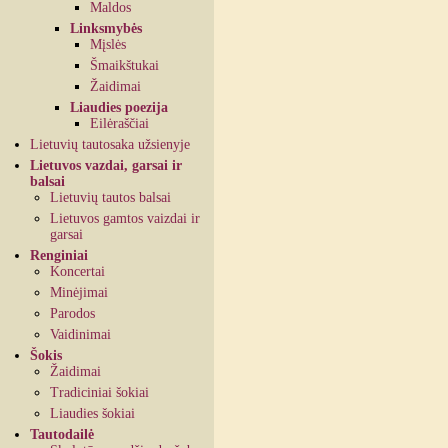
Maldos
Linksmybės
Mįslės
Šmaikštukai
Žaidimai
Liaudies poezija
Eilėraščiai
Lietuvių tautosaka užsienyje
Lietuvos vazdai, garsai ir
balsai
Lietuvių tautos balsai
Lietuvos gamtos vaizdai ir
garsai
Renginiai
Koncertai
Minėjimai
Parodos
Vaidinimai
Šokis
Žaidimai
Tradiciniai šokiai
Liaudies šokiai
Tautodailė