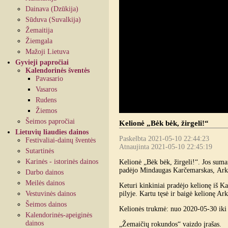
Dainava (Dzūkija)
Sūduva (Suvalkija)
Žemaitija
Žiemgala
Mažoji Lietuva
Gyvieji papročiai
Kalendorinės šventės
Pavasario
Vasaros
Rudens
Žiemos
Šeimos papročiai
Kelionė „Bėk bėk, žirgeli!“
Lietuvių liaudies dainos
Paskelbta 2021-05-10 22:44:23
Festivaliai-dainų šventės
Atnaujinta 2021-05-10 22:45:19
Sutartinės
Karinės - istorinės dainos
Kelionė „Bėk bėk, žirgeli!“. Jos suma
padėjo Mindaugas Karčemarskas, Arkli
Darbo dainos
Meilės dainos
Keturi kinkiniai pradėjo kelionę iš Kal
Vestuvinės dainos
pilyje. Kartu tęsė ir baigė kelionę Ar
Šeimos dainos
Kelionės trukmė: nuo 2020-05-30 iki
Kalendorinės-apeiginės
dainos
„Žemaičių rokundos“ vaizdo įrašas.