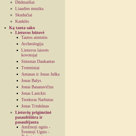
Dūdmaišiai
Liaudies muzika
Skudučiai
Kanklės
Ką tauta sako
Lietuvos būtovė
Tautos atmintis
Archeologija
Lietuvos laisvės
kovotojai
Simonas Daukantas
Tremtiniai
Antanas ir Jonas Juška
Jonas Balys
Jonas Basanavičius
Jonas Lasickis
Teodoras Narbutas
Jonas Trinkūnas
Lietuvių prigimtinė
pasaulėžiūra ir
pasaulėjauta
Amžinoji ugnis -
Šventoji Ugnis -