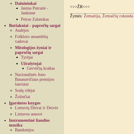
Dainininkai
>>>ŽR<<<
Janina Putraitė -
Jankienė
Žymės:
Žemaitija
,
Žemaičių rokunda
Petras Zalanskas
Butšakniai - papročių sargai
Audėjos
Folkloro ansamblių
vadovai
Mitologijos žyniai ir
papročių sargai
Tyrėjai
Užrašytojai
Gervėčių kraštas
Nacionalinės Jono
Basanavičiaus premijos
lauriatai
Sodų rišėjai
Žolinčiai
Įgarsintos knygos
Lietuvių Dievai ir Deivės
Lietuvos senovė
Instrumentinė liaudies
muzika
Bandonijos