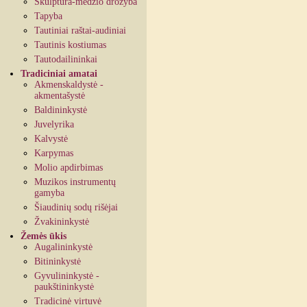
Skulptūra-medžio drožyba
Tapyba
Tautiniai raštai-audiniai
Tautinis kostiumas
Tautodailininkai
Tradiciniai amatai
Akmenskaldystė -
akmentašystė
Baldininkystė
Juvelyrika
Kalvystė
Karpymas
Molio apdirbimas
Muzikos instrumentų
gamyba
Šiaudinių sodų rišėjai
Žvakininkystė
Žemės ūkis
Augalininkystė
Bitininkystė
Gyvulininkystė -
paukštininkystė
Tradicinė virtuvė