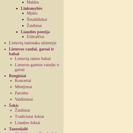
Maldos
Linksmybės
Mįslės
Šmaikštukai
Žaidimai
Liaudies poezija
Eilėraščiai
Lietuvių tautosaka užsienyje
Lietuvos vazdai, garsai ir
balsai
Lietuvių tautos balsai
Lietuvos gamtos vaizdai ir
garsai
Renginiai
Koncertai
Minėjimai
Parodos
Vaidinimai
Šokis
Žaidimai
Tradiciniai šokiai
Liaudies šokiai
Tautodailė