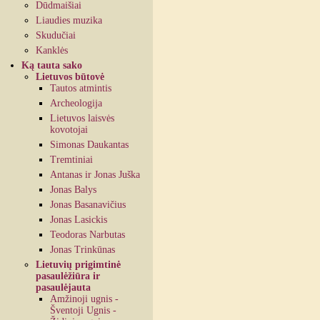
Dūdmaišiai
Liaudies muzika
Skudučiai
Kanklės
Ką tauta sako
Lietuvos būtovė
Tautos atmintis
Archeologija
Lietuvos laisvės
kovotojai
Simonas Daukantas
Tremtiniai
Antanas ir Jonas Juška
Jonas Balys
Jonas Basanavičius
Jonas Lasickis
Teodoras Narbutas
Jonas Trinkūnas
Lietuvių prigimtinė
pasaulėžiūra ir
pasaulėjauta
Amžinoji ugnis -
Šventoji Ugnis -