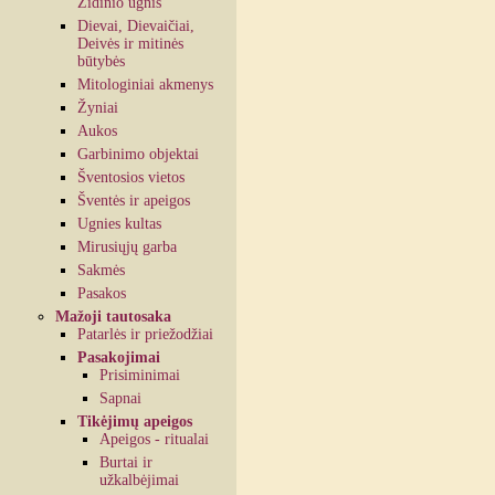
Židinio ugnis
Dievai, Dievaičiai,
Deivės ir mitinės
būtybės
Mitologiniai akmenys
Žyniai
Aukos
Garbinimo objektai
Šventosios vietos
Šventės ir apeigos
Ugnies kultas
Mirusiųjų garba
Sakmės
Pasakos
Mažoji tautosaka
Patarlės ir priežodžiai
Pasakojimai
Prisiminimai
Sapnai
Tikėjimų apeigos
Apeigos - ritualai
Burtai ir
užkalbėjimai