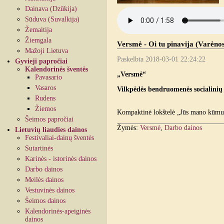
Dainava (Dzūkija)
Sūduva (Suvalkija)
Žemaitija
Žiemgala
Versmė - Oi tu pinavija (Varėnos
Mažoji Lietuva
Paskelbta 2018-03-01 22:24:22
Gyvieji papročiai
Kalendorinės šventės
„Versmė“
Pavasario
Vasaros
Vilkpėdės bendruomenės socialinių 
Rudens
Žiemos
Kompaktinė lokštelė „Jūs mano kūmuž
Šeimos papročiai
Žymės:
Versmė
,
Darbo dainos
Lietuvių liaudies dainos
Festivaliai-dainų šventės
Sutartinės
Karinės - istorinės dainos
Darbo dainos
Meilės dainos
Vestuvinės dainos
Šeimos dainos
Kalendorinės-apeiginės
dainos