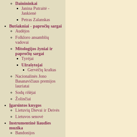
Dainininkai
Janina Putraitė -
Jankienė
Petras Zalanskas
Butšakniai - papročių sargai
Audėjos
Folkloro ansamblių
vadovai
Mitologijos žyniai ir
papročių sargai
Tyrėjai
Užrašytojai
Gervėčių kraštas
Nacionalinės Jono
Basanavičiaus premijos
lauriatai
Sodų rišėjai
Žolinčiai
Įgarsintos knygos
Lietuvių Dievai ir Deivės
Lietuvos senovė
Instrumentinė liaudies
muzika
Bandonijos