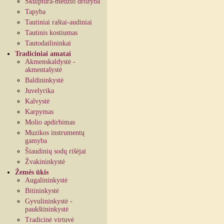
Skulptūra-medžio drožyba
Tapyba
Tautiniai raštai-audiniai
Tautinis kostiumas
Tautodailininkai
Tradiciniai amatai
Akmenskaldystė -
akmentašystė
Baldininkystė
Juvelyrika
Kalvystė
Karpymas
Molio apdirbimas
Muzikos instrumentų
gamyba
Šiaudinių sodų rišėjai
Žvakininkystė
Žemės ūkis
Augalininkystė
Bitininkystė
Gyvulininkystė -
paukštininkystė
Tradicinė virtuvė