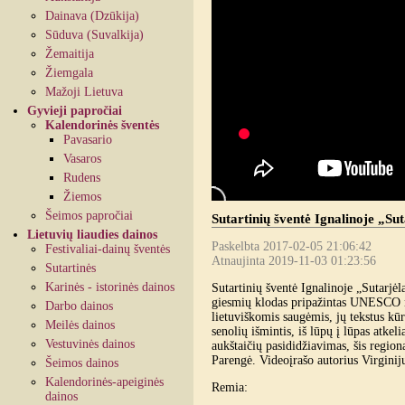
Dainava (Dzūkija)
Sūduva (Suvalkija)
Žemaitija
Žiemgala
Mažoji Lietuva
Gyvieji papročiai
Kalendorinės šventės
Pavasario
Vasaros
Rudens
Žiemos
Šeimos papročiai
Sutartinių šventė Ignalinoje „Sut
Lietuvių liaudies dainos
Paskelbta 2017-02-05 21:06:42
Festivaliai-dainų šventės
Atnaujinta 2019-11-03 01:23:56
Sutartinės
Karinės - istorinės dainos
Sutartinių šventė Ignalinoje „Sutarjėla
giesmių klodas pripažintas UNESCO n
Darbo dainos
lietuviškomis saugėmis, jų tekstus kūr
Meilės dainos
senolių išmintis, iš lūpų į lūpas atkel
Vestuvinės dainos
aukštaičių pasididžiavimas, šis regiona
Parengė. Videoįrašo autorius Virginij
Šeimos dainos
Kalendorinės-apeiginės
Remia:
dainos