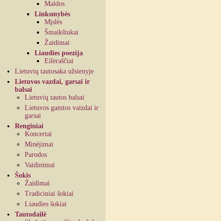
Maldos
Linksmybės
Mįslės
Šmaikštukai
Žaidimai
Liaudies poezija
Eilėraščiai
Lietuvių tautosaka užsienyje
Lietuvos vazdai, garsai ir
balsai
Lietuvių tautos balsai
Lietuvos gamtos vaizdai ir
garsai
Renginiai
Koncertai
Minėjimai
Parodos
Vaidinimai
Šokis
Žaidimai
Tradiciniai šokiai
Liaudies šokiai
Tautodailė