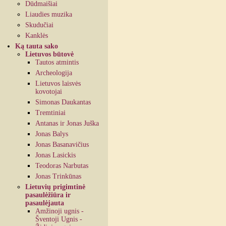
Dūdmaišiai
Liaudies muzika
Skudučiai
Kanklės
Ką tauta sako
Lietuvos būtovė
Tautos atmintis
Archeologija
Lietuvos laisvės
kovotojai
Simonas Daukantas
Tremtiniai
Antanas ir Jonas Juška
Jonas Balys
Jonas Basanavičius
Jonas Lasickis
Teodoras Narbutas
Jonas Trinkūnas
Lietuvių prigimtinė
pasaulėžiūra ir
pasaulėjauta
Amžinoji ugnis -
Šventoji Ugnis -