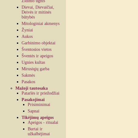
Židinio ugnis
Dievai, Dievaičiai,
Deivės ir mitinės
būtybės
Mitologiniai akmenys
Žyniai
Aukos
Garbinimo objektai
Šventosios vietos
Šventės ir apeigos
Ugnies kultas
Mirusiųjų garba
Sakmės
Pasakos
Mažoji tautosaka
Patarlės ir priežodžiai
Pasakojimai
Prisiminimai
Sapnai
Tikėjimų apeigos
Apeigos - ritualai
Burtai ir
užkalbėjimai