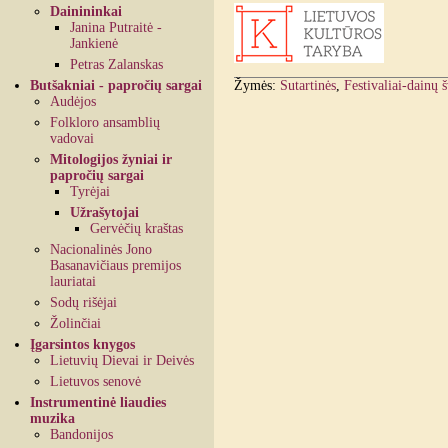
Dainininkai
Janina Putraitė -
Jankienė
Petras Zalanskas
Butšakniai - papročių sargai
Žymės:
Sutartinės
,
Festivaliai-dainų 
Audėjos
Folkloro ansamblių
vadovai
Mitologijos žyniai ir
papročių sargai
Tyrėjai
Užrašytojai
Gervėčių kraštas
Nacionalinės Jono
Basanavičiaus premijos
lauriatai
Sodų rišėjai
Žolinčiai
Įgarsintos knygos
Lietuvių Dievai ir Deivės
Lietuvos senovė
Instrumentinė liaudies
muzika
Bandonijos