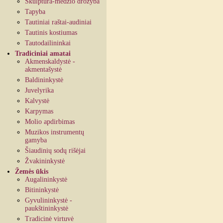
Skulptūra-medžio drožyba
Tapyba
Tautiniai raštai-audiniai
Tautinis kostiumas
Tautodailininkai
Tradiciniai amatai
Akmenskaldystė -
akmentašystė
Baldininkystė
Juvelyrika
Kalvystė
Karpymas
Molio apdirbimas
Muzikos instrumentų
gamyba
Šiaudinių sodų rišėjai
Žvakininkystė
Žemės ūkis
Augalininkystė
Bitininkystė
Gyvulininkystė -
paukštininkystė
Tradicinė virtuvė