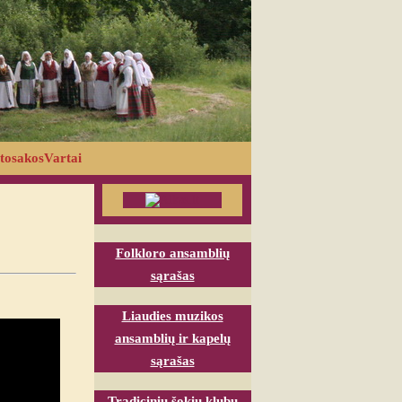
tosakosVartai
Folkloro ansamblių
sąrašas
Liaudies muzikos
ansamblių ir kapelų
sąrašas
Tradicinių šokių klubų