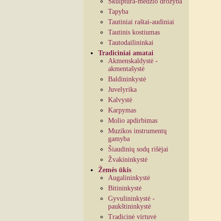
Skulptūra-medžio drožyba
Tapyba
Tautiniai raštai-audiniai
Tautinis kostiumas
Tautodailininkai
Tradiciniai amatai
Akmenskaldystė -
akmentašystė
Baldininkystė
Juvelyrika
Kalvystė
Karpymas
Molio apdirbimas
Muzikos instrumentų
gamyba
Šiaudinių sodų rišėjai
Žvakininkystė
Žemės ūkis
Augalininkystė
Bitininkystė
Gyvulininkystė -
paukštininkystė
Tradicinė virtuvė