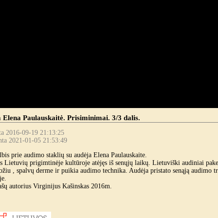
 Elena Paulauskaitė. Prisiminimai. 3/3 dalis.
ta 2016-09-19 21:13:25
nta 2021-01-05 21:53:49
s prie audimo staklių su audėja Elena Paulauskaite.
Lietuvių prigimtinėje kultūroje atėjęs iš senųjų laikų. Lietuviški audiniai pak
ožiu , spalvų derme ir puikia audimo technika. Audėja pristato senąją audimo tr
je.
ašų autorius Virginijus Kašinskas 2016m.