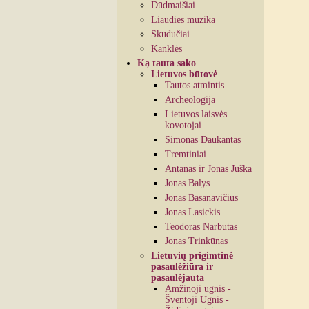
Dūdmaišiai
Liaudies muzika
Skudučiai
Kanklės
Ką tauta sako
Lietuvos būtovė
Tautos atmintis
Archeologija
Lietuvos laisvės
kovotojai
Simonas Daukantas
Tremtiniai
Antanas ir Jonas Juška
Jonas Balys
Jonas Basanavičius
Jonas Lasickis
Teodoras Narbutas
Jonas Trinkūnas
Lietuvių prigimtinė
pasaulėžiūra ir
pasaulėjauta
Amžinoji ugnis -
Šventoji Ugnis -