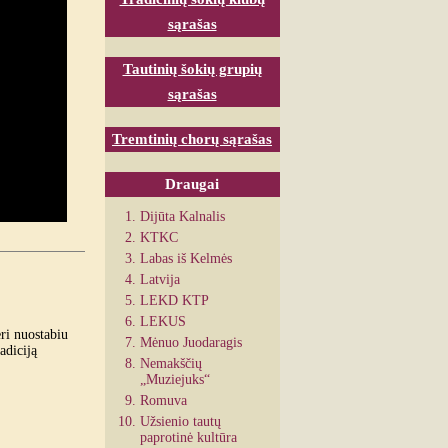
sąrašas
Tautinių šokių grupių
sąrašas
Tremtinių chorų sąrašas
Draugai
Dijūta Kalnalis
KTKC
Labas iš Kelmės
Latvija
LEKD KTP
LEKUS
eri nuostabiu
Mėnuo Juodaragis
adiciją
Nemakščių
„Muziejuks“
Romuva
Užsienio tautų
paprotinė kultūra