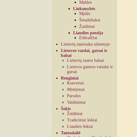
Maldos
Linksmybės
Mįslės
Šmaikštukai
Žaidimai
Liaudies poezija
Eilėraščiai
Lietuvių tautosaka užsienyje
Lietuvos vazdai, garsai ir
balsai
Lietuvių tautos balsai
Lietuvos gamtos vaizdai ir
garsai
Renginiai
Koncertai
Minėjimai
Parodos
Vaidinimai
Šokis
Žaidimai
Tradiciniai šokiai
Liaudies šokiai
Tautodailė