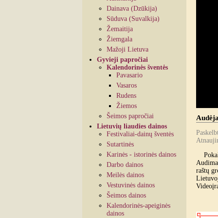
Dainava (Dzūkija)
Sūduva (Suvalkija)
Žemaitija
Žiemgala
Mažoji Lietuva
Gyvieji papročiai
Kalendorinės šventės
Pavasario
Vasaros
Rudens
Žiemos
Šeimos papročiai
Audėja
Lietuvių liaudies dainos
Paskelb
Festivaliai-dainų šventės
Atnauji
Sutartinės
Karinės - istorinės dainos
Pokalbi
Audimas 
Darbo dainos
raštų gr
Meilės dainos
Lietuvo
Vestuvinės dainos
Videoįr
Šeimos dainos
Kalendorinės-apeiginės
dainos