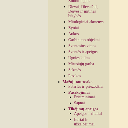
Židinio ugnis
Dievai, Dievaičiai,
Deivės ir mitinės
būtybės
Mitologiniai akmenys
Žyniai
Aukos
Garbinimo objektai
Šventosios vietos
Šventės ir apeigos
Ugnies kultas
Mirusiųjų garba
Sakmės
Pasakos
Mažoji tautosaka
Patarlės ir priežodžiai
Pasakojimai
Prisiminimai
Sapnai
Tikėjimų apeigos
Apeigos - ritualai
Burtai ir
užkalbėjimai