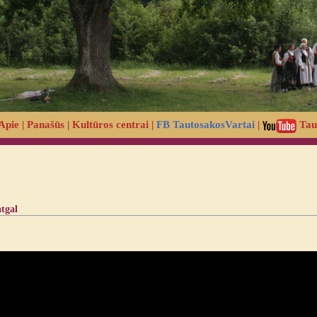
Apie
|
Panašūs
|
Kultūros centrai
|
FB TautosakosVartai
|
Tau
atgal