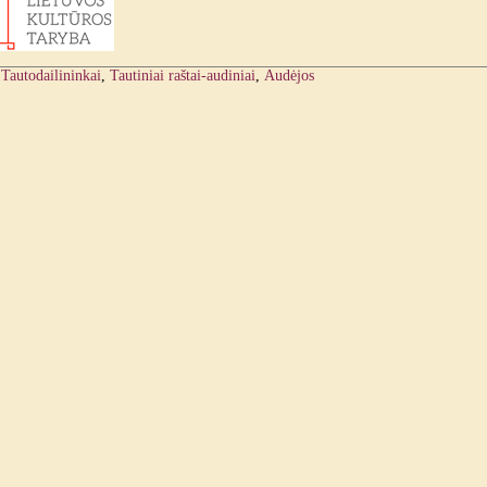
:
Tautodailininkai
,
Tautiniai raštai-audiniai
,
Audėjos