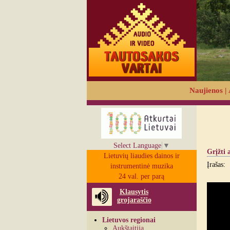
Naujienos
|
Select Language
▼
Grįžti 
Lietuvių liaudies dainos ir
Įrašas:
instrumentinė muzika
24 val. per parą
Klausytis
grojaraščio
Lietuvos regionai
Aukštaitija