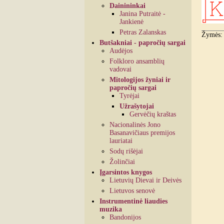
Dainininkai
Janina Putraitė -
Jankienė
Petras Zalanskas
Žymės
Butšakniai - papročių sargai
Audėjos
Folkloro ansamblių
vadovai
Mitologijos žyniai ir
papročių sargai
Tyrėjai
Užrašytojai
Gervėčių kraštas
Nacionalinės Jono
Basanavičiaus premijos
lauriatai
Sodų rišėjai
Žolinčiai
Įgarsintos knygos
Lietuvių Dievai ir Deivės
Lietuvos senovė
Instrumentinė liaudies
muzika
Bandonijos