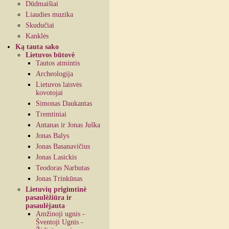
Dūdmaišiai
Liaudies muzika
Skudučiai
Kanklės
Ką tauta sako
Lietuvos būtovė
Tautos atmintis
Archeologija
Lietuvos laisvės
kovotojai
Simonas Daukantas
Tremtiniai
Antanas ir Jonas Juška
Jonas Balys
Jonas Basanavičius
Jonas Lasickis
Teodoras Narbutas
Jonas Trinkūnas
Lietuvių prigimtinė
pasaulėžiūra ir
pasaulėjauta
Amžinoji ugnis -
Šventoji Ugnis -