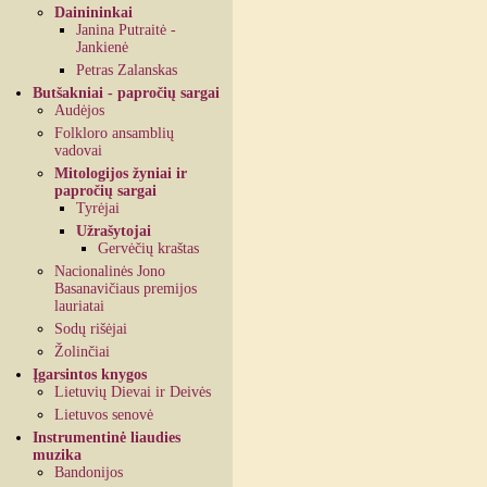
Dainininkai
Janina Putraitė -
Jankienė
Petras Zalanskas
Butšakniai - papročių sargai
Audėjos
Folkloro ansamblių
vadovai
Mitologijos žyniai ir
papročių sargai
Tyrėjai
Užrašytojai
Gervėčių kraštas
Nacionalinės Jono
Basanavičiaus premijos
lauriatai
Sodų rišėjai
Žolinčiai
Įgarsintos knygos
Lietuvių Dievai ir Deivės
Lietuvos senovė
Instrumentinė liaudies
muzika
Bandonijos