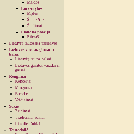
Maldos
Linksmybės
Mįslės
Šmaikštukai
Žaidimai
Liaudies poezija
Eilėraščiai
Lietuvių tautosaka užsienyje
Lietuvos vazdai, garsai ir
balsai
Lietuvių tautos balsai
Lietuvos gamtos vaizdai ir
garsai
Renginiai
Koncertai
Minėjimai
Parodos
Vaidinimai
Šokis
Žaidimai
Tradiciniai šokiai
Liaudies šokiai
Tautodailė