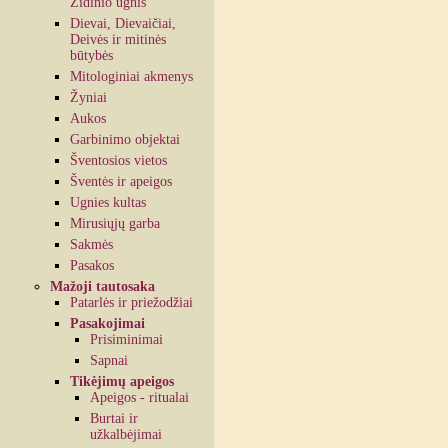
Židinio ugnis
Dievai, Dievaičiai,
Deivės ir mitinės
būtybės
Mitologiniai akmenys
Žyniai
Aukos
Garbinimo objektai
Šventosios vietos
Šventės ir apeigos
Ugnies kultas
Mirusiųjų garba
Sakmės
Pasakos
Mažoji tautosaka
Patarlės ir priežodžiai
Pasakojimai
Prisiminimai
Sapnai
Tikėjimų apeigos
Apeigos - ritualai
Burtai ir
užkalbėjimai