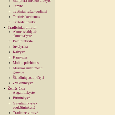
Skulptūra-medžio drožyba
Tapyba
Tautiniai raštai-audiniai
Tautinis kostiumas
Tautodailininkai
Tradiciniai amatai
Akmenskaldystė -
akmentašystė
Baldininkystė
Juvelyrika
Kalvystė
Karpymas
Molio apdirbimas
Muzikos instrumentų
gamyba
Šiaudinių sodų rišėjai
Žvakininkystė
Žemės ūkis
Augalininkystė
Bitininkystė
Gyvulininkystė -
paukštininkystė
Tradicinė virtuvė