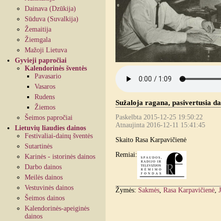
Dainava (Dzūkija)
Sūduva (Suvalkija)
Žemaitija
Žiemgala
Mažoji Lietuva
Gyvieji papročiai
Kalendorinės šventės
Pavasario
Vasaros
Rudens
Sužaloja ragana, pasivertusia da
Žiemos
Paskelbta 2015-12-25 19:50:22
Šeimos papročiai
Atnaujinta 2016-12-11 15:41:45
Lietuvių liaudies dainos
Festivaliai-dainų šventės
Skaito Rasa Karpavičienė
Sutartinės
Remiai:
Karinės - istorinės dainos
Darbo dainos
Meilės dainos
Vestuvinės dainos
Žymės:
Sakmės
,
Rasa Karpavičienė
,
Šeimos dainos
Kalendorinės-apeiginės
dainos