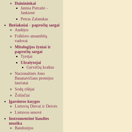
Dainininkai
Janina Putraitė -
Jankienė
Petras Zalanskas
Butšakniai - papročių sargai
Audėjos
Folkloro ansamblių
vadovai
Mitologijos žyniai ir
papročių sargai
Tyrėjai
Užrašytojai
Gervėčių kraštas
Nacionalinės Jono
Basanavičiaus premijos
lauriatai
Sodų rišėjai
Žolinčiai
Įgarsintos knygos
Lietuvių Dievai ir Deivės
Lietuvos senovė
Instrumentinė liaudies
muzika
Bandonijos