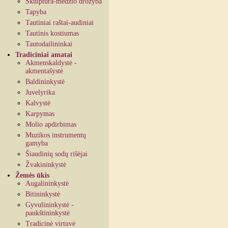
Skulptūra-medžio drožyba
Tapyba
Tautiniai raštai-audiniai
Tautinis kostiumas
Tautodailininkai
Tradiciniai amatai
Akmenskaldystė -
akmentašystė
Baldininkystė
Juvelyrika
Kalvystė
Karpymas
Molio apdirbimas
Muzikos instrumentų
gamyba
Šiaudinių sodų rišėjai
Žvakininkystė
Žemės ūkis
Augalininkystė
Bitininkystė
Gyvulininkystė -
paukštininkystė
Tradicinė virtuvė