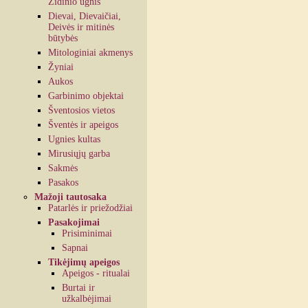
Židinio ugnis
Dievai, Dievaičiai,
Deivės ir mitinės
būtybės
Mitologiniai akmenys
Žyniai
Aukos
Garbinimo objektai
Šventosios vietos
Šventės ir apeigos
Ugnies kultas
Mirusiųjų garba
Sakmės
Pasakos
Mažoji tautosaka
Patarlės ir priežodžiai
Pasakojimai
Prisiminimai
Sapnai
Tikėjimų apeigos
Apeigos - ritualai
Burtai ir
užkalbėjimai