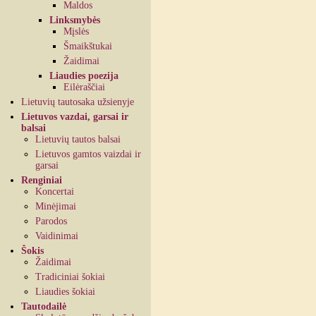
Maldos
Linksmybės
Mįslės
Šmaikštukai
Žaidimai
Liaudies poezija
Eilėraščiai
Lietuvių tautosaka užsienyje
Lietuvos vazdai, garsai ir
balsai
Lietuvių tautos balsai
Lietuvos gamtos vaizdai ir
garsai
Renginiai
Koncertai
Minėjimai
Parodos
Vaidinimai
Šokis
Žaidimai
Tradiciniai šokiai
Liaudies šokiai
Tautodailė