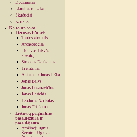
Dūdmaišiai
Liaudies muzika
Skudučiai
Kanklės
Ką tauta sako
Lietuvos būtovė
Tautos atmintis
Archeologija
Lietuvos laisvės
kovotojai
Simonas Daukantas
Tremtiniai
Antanas ir Jonas Juška
Jonas Balys
Jonas Basanavičius
Jonas Lasickis
Teodoras Narbutas
Jonas Trinkūnas
Lietuvių prigimtinė
pasaulėžiūra ir
pasaulėjauta
Amžinoji ugnis -
Šventoji Ugnis -