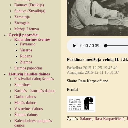
Dainava (Dzūkija)
Sūduva (Suvalkija)
Žemaitija
Žiemgala
Mažoji Lietuva
Gyvieji papročiai
Kalendorinės šventės
Pavasario
Vasaros
Rudens
Perkūnas medžoja velnią II. J.Ba
Žiemos
Paskelbta 2015-12-25 19:45:49
Šeimos papročiai
Atnaujinta 2016-12-11 15:31:37
Lietuvių liaudies dainos
Festivaliai-dainų šventės
Skaito Rasa Karpavičienė
Sutartinės
Remiai:
Karinės - istorinės dainos
Darbo dainos
Meilės dainos
Vestuvinės dainos
Šeimos dainos
Žymės:
Sakmės
,
Rasa Karpavičienė
,
Kalendorinės-apeiginės
dainos