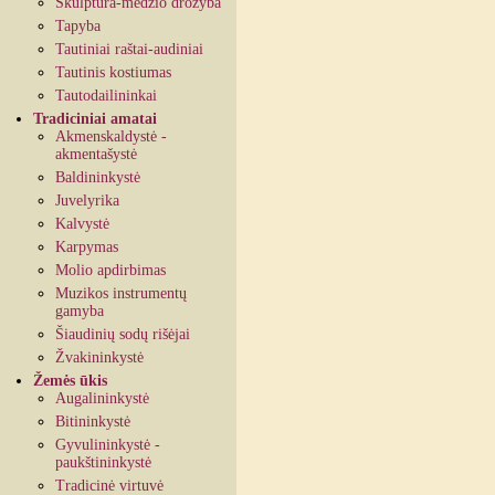
Skulptūra-medžio drožyba
Tapyba
Tautiniai raštai-audiniai
Tautinis kostiumas
Tautodailininkai
Tradiciniai amatai
Akmenskaldystė -
akmentašystė
Baldininkystė
Juvelyrika
Kalvystė
Karpymas
Molio apdirbimas
Muzikos instrumentų
gamyba
Šiaudinių sodų rišėjai
Žvakininkystė
Žemės ūkis
Augalininkystė
Bitininkystė
Gyvulininkystė -
paukštininkystė
Tradicinė virtuvė