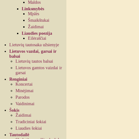
Maldos
Linksmybės
Mįslės
Šmaikštukai
Žaidimai
Liaudies poezija
Eilėraščiai
Lietuvių tautosaka užsienyje
Lietuvos vazdai, garsai ir
balsai
Lietuvių tautos balsai
Lietuvos gamtos vaizdai ir
garsai
Renginiai
Koncertai
Minėjimai
Parodos
Vaidinimai
Šokis
Žaidimai
Tradiciniai šokiai
Liaudies šokiai
Tautodailė