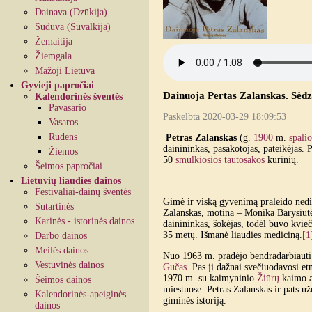
Dainava (Dzūkija)
Sūduva (Suvalkija)
Žemaitija
Žiemgala
Mažoji Lietuva
Gyvieji papročiai
Dainuoja Pertas Zalanskas. Sėdz
Kalendorinės šventės
Pavasario
Paskelbta 2020-03-29 18:09:53
Vasaros
Rudens
Petras Zalanskas
(g.
1900
m.
spali
dainininkas, pasakotojas, pateikėjas.
Žiemos
50
smulkiosios tautosakos
kūrinių.
Šeimos papročiai
Lietuvių liaudies dainos
Festivaliai-dainų šventės
Gimė ir viską gyvenimą praleido ned
Sutartinės
Zalanskas, motina – Monika Barysiūtė
Karinės - istorinės dainos
dainininkas, šokėjas, todėl buvo kvie
35 metų. Išmanė liaudies mediciną.
[1
Darbo dainos
Meilės dainos
Nuo 1963 m. pradėjo bendradarbiauti 
Vestuvinės dainos
Gučas
. Pas jį dažnai svečiuodavosi e
1970 m. su kaimyninio
Žiūrų
kaimo a
Šeimos dainos
miestuose. Petras Zalanskas ir pats u
Kalendorinės-apeiginės
giminės istoriją.
dainos