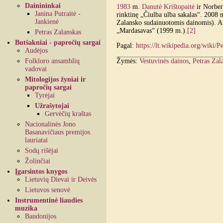
Dainininkai
1983
m.
Danutė Krištopaitė
ir Norber
Janina Putraitė -
rinktinę „Čiulba ulba sakalas“. 2008 m
Jankienė
Zalansko sudainuotomis dainomis). At
„Mardasavas“ (1999 m.).
[2]
Petras Zalanskas
Butšakniai - papročių sargai
Pagal:
https://lt.wikipedia.org/wiki/P
Audėjos
Folkloro ansamblių
Žymės:
Vestuvinės dainos
,
Petras Zal
vadovai
Mitologijos žyniai ir
papročių sargai
Tyrėjai
Užrašytojai
Gervėčių kraštas
Nacionalinės Jono
Basanavičiaus premijos
lauriatai
Sodų rišėjai
Žolinčiai
Įgarsintos knygos
Lietuvių Dievai ir Deivės
Lietuvos senovė
Instrumentinė liaudies
muzika
Bandonijos