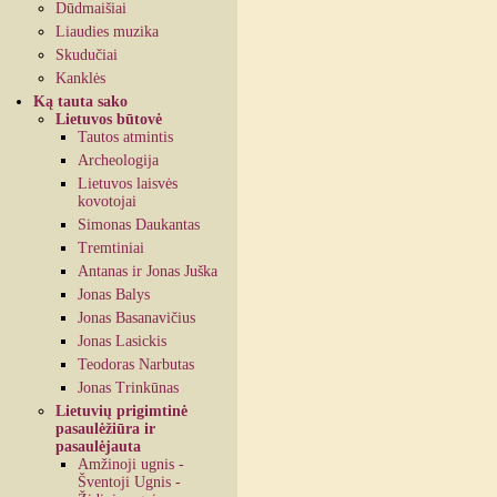
Dūdmaišiai
Liaudies muzika
Skudučiai
Kanklės
Ką tauta sako
Lietuvos būtovė
Tautos atmintis
Archeologija
Lietuvos laisvės
kovotojai
Simonas Daukantas
Tremtiniai
Antanas ir Jonas Juška
Jonas Balys
Jonas Basanavičius
Jonas Lasickis
Teodoras Narbutas
Jonas Trinkūnas
Lietuvių prigimtinė
pasaulėžiūra ir
pasaulėjauta
Amžinoji ugnis -
Šventoji Ugnis -