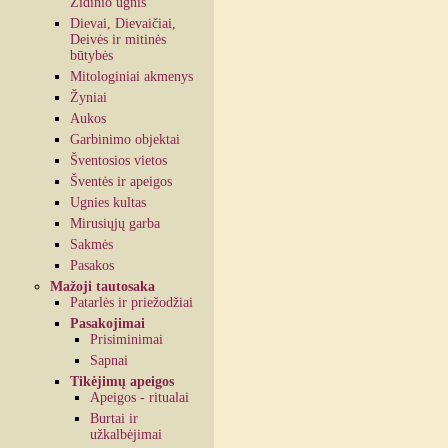
Židinio ugnis
Dievai, Dievaičiai,
Deivės ir mitinės
būtybės
Mitologiniai akmenys
Žyniai
Aukos
Garbinimo objektai
Šventosios vietos
Šventės ir apeigos
Ugnies kultas
Mirusiųjų garba
Sakmės
Pasakos
Mažoji tautosaka
Patarlės ir priežodžiai
Pasakojimai
Prisiminimai
Sapnai
Tikėjimų apeigos
Apeigos - ritualai
Burtai ir
užkalbėjimai