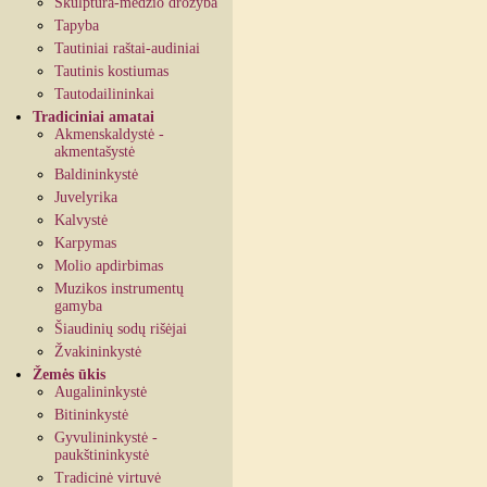
Skulptūra-medžio drožyba
Tapyba
Tautiniai raštai-audiniai
Tautinis kostiumas
Tautodailininkai
Tradiciniai amatai
Akmenskaldystė -
akmentašystė
Baldininkystė
Juvelyrika
Kalvystė
Karpymas
Molio apdirbimas
Muzikos instrumentų
gamyba
Šiaudinių sodų rišėjai
Žvakininkystė
Žemės ūkis
Augalininkystė
Bitininkystė
Gyvulininkystė -
paukštininkystė
Tradicinė virtuvė