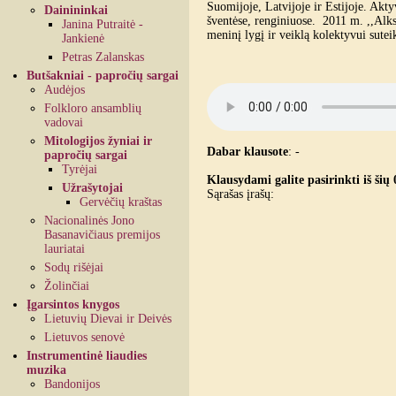
Suomijoje, Latvijoje ir Estijoje. Aktyv
Dainininkai
šventėse, renginiuose. 2011 m. ,,Alk
Janina Putraitė -
meninį lygį ir veiklą kolektyvui sute
Jankienė
Petras Zalanskas
Butšakniai - papročių sargai
Audėjos
Folkloro ansamblių
vadovai
Mitologijos žyniai ir
Dabar klausote
:
-
papročių sargai
Tyrėjai
Klausydami galite pasirinkti iš šių 
Užrašytojai
Sąrašas įrašų:
Gervėčių kraštas
Nacionalinės Jono
Basanavičiaus premijos
lauriatai
Sodų rišėjai
Žolinčiai
Įgarsintos knygos
Lietuvių Dievai ir Deivės
Lietuvos senovė
Instrumentinė liaudies
muzika
Bandonijos