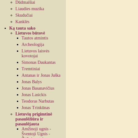
Dūdmaišiai
Liaudies muzika
Skudučiai
Kanklės
Ką tauta sako
Lietuvos būtovė
Tautos atmintis
Archeologija
Lietuvos laisvės
kovotojai
Simonas Daukantas
Tremtiniai
Antanas ir Jonas Juška
Jonas Balys
Jonas Basanavičius
Jonas Lasickis
Teodoras Narbutas
Jonas Trinkūnas
Lietuvių prigimtinė
pasaulėžiūra ir
pasaulėjauta
Amžinoji ugnis -
Šventoji Ugnis -