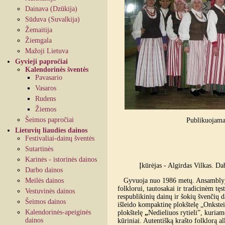
Dainava (Dzūkija)
Sūduva (Suvalkija)
Žemaitija
Žiemgala
Mažoji Lietuva
Gyvieji papročiai
Kalendorinės šventės
Pavasario
Vasaros
Rudens
Žiemos
Šeimos papročiai
Publikuojama
Lietuvių liaudies dainos
Festivaliai-dainų šventės
Sutartinės
Karinės - istorinės dainos
Įkūrėjas - Algirdas Vilkas. D
Darbo dainos
Meilės dainos
Gyvuoja nuo 1986 metų. Ansamblyje 
folklorui, tautosakai ir tradicinėm 
Vestuvinės dainos
respublikinių dainų ir šokių švenčių
Šeimos dainos
išleido kompaktinę plokštelę „Onkste
Kalendorinės-apeiginės
plokštelę
„
Nedieliuos rytieli”, kuriam
dainos
kūriniai. Autentišką krašto folklorą al