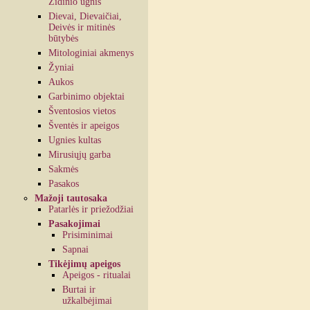
Židinio ugnis
Dievai, Dievaičiai,
Deivės ir mitinės
būtybės
Mitologiniai akmenys
Žyniai
Aukos
Garbinimo objektai
Šventosios vietos
Šventės ir apeigos
Ugnies kultas
Mirusiųjų garba
Sakmės
Pasakos
Mažoji tautosaka
Patarlės ir priežodžiai
Pasakojimai
Prisiminimai
Sapnai
Tikėjimų apeigos
Apeigos - ritualai
Burtai ir
užkalbėjimai