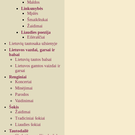
Maldos
Linksmybės
Mįslės
Šmaikštukai
Žaidimai
Liaudies poezija
Eilėraščiai
Lietuvių tautosaka užsienyje
Lietuvos vazdai, garsai ir
balsai
Lietuvių tautos balsai
Lietuvos gamtos vaizdai ir
garsai
Renginiai
Koncertai
Minėjimai
Parodos
Vaidinimai
Šokis
Žaidimai
Tradiciniai šokiai
Liaudies šokiai
Tautodailė