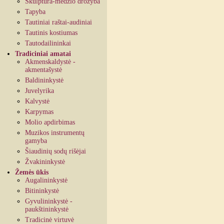
Skulptūra-medžio drožyba
Tapyba
Tautiniai raštai-audiniai
Tautinis kostiumas
Tautodailininkai
Tradiciniai amatai
Akmenskaldystė -
akmentašystė
Baldininkystė
Juvelyrika
Kalvystė
Karpymas
Molio apdirbimas
Muzikos instrumentų
gamyba
Šiaudinių sodų rišėjai
Žvakininkystė
Žemės ūkis
Augalininkystė
Bitininkystė
Gyvulininkystė -
paukštininkystė
Tradicinė virtuvė