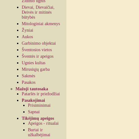
Židinio ugnis
Dievai, Dievaičiai,
Deivės ir mitinės
būtybės
Mitologiniai akmenys
Žyniai
Aukos
Garbinimo objektai
Šventosios vietos
Šventės ir apeigos
Ugnies kultas
Mirusiųjų garba
Sakmės
Pasakos
Mažoji tautosaka
Patarlės ir priežodžiai
Pasakojimai
Prisiminimai
Sapnai
Tikėjimų apeigos
Apeigos - ritualai
Burtai ir
užkalbėjimai