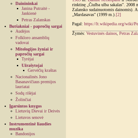
Dainininkai
rinktinę „Čiulba ulba sakalas“. 2008 m
Janina Putraitė -
Zalansko sudainuotomis dainomis). At
Jankienė
„Mardasavas“ (1999 m.).
[2]
Petras Zalanskas
Pagal:
https://lt.wikipedia.org/wiki/P
Butšakniai - papročių sargai
Audėjos
Žymės:
Vestuvinės dainos
,
Petras Zal
Folkloro ansamblių
vadovai
Mitologijos žyniai ir
papročių sargai
Tyrėjai
Užrašytojai
Gervėčių kraštas
Nacionalinės Jono
Basanavičiaus premijos
lauriatai
Sodų rišėjai
Žolinčiai
Įgarsintos knygos
Lietuvių Dievai ir Deivės
Lietuvos senovė
Instrumentinė liaudies
muzika
Bandonijos