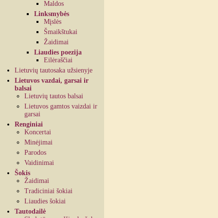
Maldos
Linksmybės
Mįslės
Šmaikštukai
Žaidimai
Liaudies poezija
Eilėraščiai
Lietuvių tautosaka užsienyje
Lietuvos vazdai, garsai ir
balsai
Lietuvių tautos balsai
Lietuvos gamtos vaizdai ir
garsai
Renginiai
Koncertai
Minėjimai
Parodos
Vaidinimai
Šokis
Žaidimai
Tradiciniai šokiai
Liaudies šokiai
Tautodailė