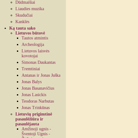
Dūdmaišiai
Liaudies muzika
Skudučiai
Kanklės
Ką tauta sako
Lietuvos būtovė
Tautos atmintis
Archeologija
Lietuvos laisvės
kovotojai
Simonas Daukantas
Tremtiniai
Antanas ir Jonas Juška
Jonas Balys
Jonas Basanavičius
Jonas Lasickis
Teodoras Narbutas
Jonas Trinkūnas
Lietuvių prigimtinė
pasaulėžiūra ir
pasaulėjauta
Amžinoji ugnis -
Šventoji Ugnis -