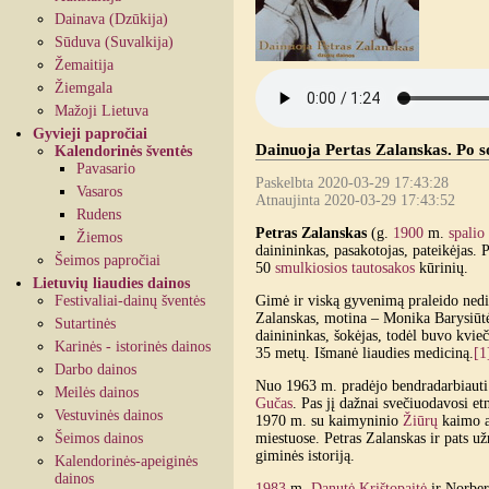
Dainava (Dzūkija)
Sūduva (Suvalkija)
Žemaitija
Žiemgala
Mažoji Lietuva
Gyvieji papročiai
Dainuoja Pertas Zalanskas. Po so
Kalendorinės šventės
Pavasario
Paskelbta 2020-03-29 17:43:28
Vasaros
Atnaujinta 2020-03-29 17:43:52
Rudens
Petras Zalanskas
(g.
1900
m.
spalio
Žiemos
dainininkas, pasakotojas, pateikėjas.
Šeimos papročiai
50
smulkiosios tautosakos
kūrinių.
Lietuvių liaudies dainos
Festivaliai-dainų šventės
Gimė ir viską gyvenimą praleido ned
Zalanskas, motina – Monika Barysiūtė
Sutartinės
dainininkas, šokėjas, todėl buvo kvie
Karinės - istorinės dainos
35 metų. Išmanė liaudies mediciną.
[1
Darbo dainos
Nuo 1963 m. pradėjo bendradarbiauti 
Meilės dainos
Gučas
. Pas jį dažnai svečiuodavosi e
Vestuvinės dainos
1970 m. su kaimyninio
Žiūrų
kaimo a
Šeimos dainos
miestuose. Petras Zalanskas ir pats u
giminės istoriją.
Kalendorinės-apeiginės
dainos
1983
m.
Danutė Krištopaitė
ir Norber