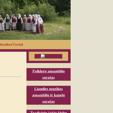
tosakosVartai
Folkloro ansamblių
sąrašas
Liaudies muzikos
ansamblių ir kapelų
sąrašas
Tradicinių šokių klubų