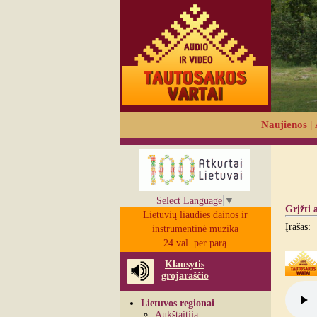
Naujienos
|
Select Language
▼
Grįžti 
Lietuvių liaudies dainos ir
Įrašas:
instrumentinė muzika
24 val. per parą
Klausytis
grojaraščio
Lietuvos regionai
Aukštaitija