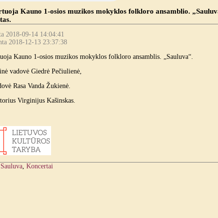
tuoja Kauno 1-osios muzikos mokyklos folkloro ansamblio. „Saulu
tas.
ta 2018-09-14 14:04:41
nta 2018-12-13 23:37:38
uoja Kauno 1-osios muzikos mokyklos folkloro ansamblis. „Sauluva“.
inė vadovė Giedrė Pečiulienė,
dovė Rasa Vanda Žukienė.
torius Virginijus Kašinskas.
:
Sauluva
,
Koncertai