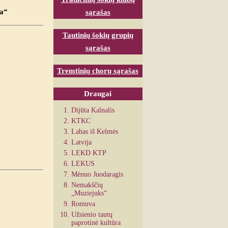
va“
sąrašas
Tautinių šokių grupių
sąrašas
Tremtinių chorų sąrašas
Draugai
Dijūta Kalnalis
KTKC
Labas iš Kelmės
Latvija
LEKD KTP
LEKUS
Mėnuo Juodaragis
Nemakščių
„Muziejuks“
Romuva
Užsienio tautų
paprotinė kultūra