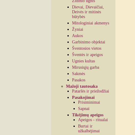
Židinio ugnis
Dievai, Dievaičiai,
Deivės ir mitinės
būtybės
Mitologiniai akmenys
Žyniai
Aukos
Garbinimo objektai
Šventosios vietos
Šventės ir apeigos
Ugnies kultas
Mirusiųjų garba
Sakmės
Pasakos
Mažoji tautosaka
Patarlės ir priežodžiai
Pasakojimai
Prisiminimai
Sapnai
Tikėjimų apeigos
Apeigos - ritualai
Burtai ir
užkalbėjimai