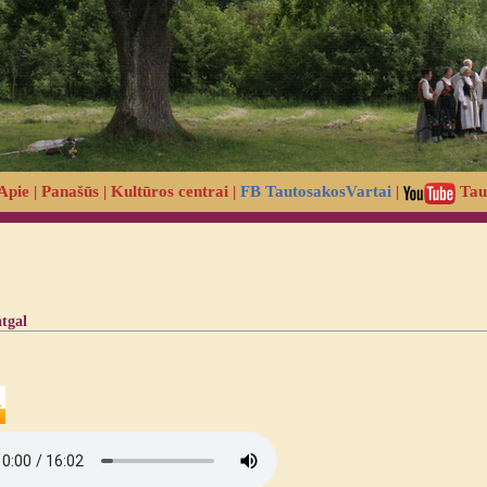
Apie
|
Panašūs
|
Kultūros centrai
|
FB TautosakosVartai
|
Tau
atgal