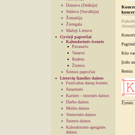
Dainava (Dzūkija)
Koncer
Sūduva (Suvalkija)
koncer
Žemaitija
Paskelb
Žiemgala
Atnauji
Mažoji Lietuva
Koncert
Gyvieji papročiai
Kalendorinės šventės
Pagrind
Pavasario
Vasaros
Kita va
Rudens
Įrašo au
Žiemos
Remia:
Šeimos papročiai
Lietuvių liaudies dainos
Festivaliai-dainų šventės
Sutartinės
Karinės - istorinės dainos
Darbo dainos
Žymės
Meilės dainos
Vestuvinės dainos
Šeimos dainos
Kalendorinės-apeiginės
dainos