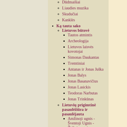
Dūdmaišiai
Liaudies muzika
Skudučiai
Kanklės
Ką tauta sako
Lietuvos būtovė
Tautos atmintis
Archeologija
Lietuvos laisvės
kovotojai
Simonas Daukantas
Tremtiniai
Antanas ir Jonas Juška
Jonas Balys
Jonas Basanavičius
Jonas Lasickis
Teodoras Narbutas
Jonas Trinkūnas
Lietuvių prigimtinė
pasaulėžiūra ir
pasaulėjauta
Amžinoji ugnis -
Šventoji Ugnis -