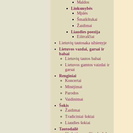
Maldos
Linksmybės
Mįslės
Šmaikštukai
Žaidimai
Liaudies poezija
Eilėraščiai
Lietuvių tautosaka užsienyje
Lietuvos vazdai, garsai ir
balsai
Lietuvių tautos balsai
Lietuvos gamtos vaizdai ir
garsai
Renginiai
Koncertai
Minėjimai
Parodos
Vaidinimai
Šokis
Žaidimai
Tradiciniai šokiai
Liaudies šokiai
Tautodailė