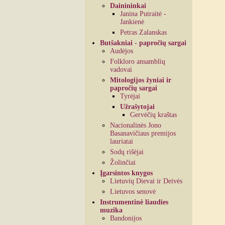
Dainininkai
Janina Putraitė -
Jankienė
Petras Zalanskas
Butšakniai - papročių sargai
Audėjos
Folkloro ansamblių
vadovai
Mitologijos žyniai ir
papročių sargai
Tyrėjai
Užrašytojai
Gervėčių kraštas
Nacionalinės Jono
Basanavičiaus premijos
lauriatai
Sodų rišėjai
Žolinčiai
Įgarsintos knygos
Lietuvių Dievai ir Deivės
Lietuvos senovė
Instrumentinė liaudies
muzika
Bandonijos