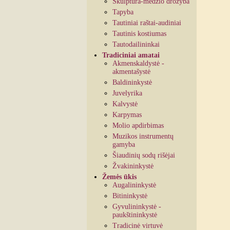
Skulptūra-medžio drožyba
Tapyba
Tautiniai raštai-audiniai
Tautinis kostiumas
Tautodailininkai
Tradiciniai amatai
Akmenskaldystė -
akmentašystė
Baldininkystė
Juvelyrika
Kalvystė
Karpymas
Molio apdirbimas
Muzikos instrumentų
gamyba
Šiaudinių sodų rišėjai
Žvakininkystė
Žemės ūkis
Augalininkystė
Bitininkystė
Gyvulininkystė -
paukštininkystė
Tradicinė virtuvė