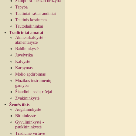
Skulptūra-medžio drožyba
Tapyba
Tautiniai raštai-audiniai
Tautinis kostiumas
Tautodailininkai
Tradiciniai amatai
Akmenskaldystė -
akmentašystė
Baldininkystė
Juvelyrika
Kalvystė
Karpymas
Molio apdirbimas
Muzikos instrumentų
gamyba
Šiaudinių sodų rišėjai
Žvakininkystė
Žemės ūkis
Augalininkystė
Bitininkystė
Gyvulininkystė -
paukštininkystė
Tradicinė virtuvė