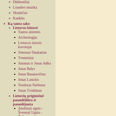
Dūdmaišiai
Liaudies muzika
Skudučiai
Kanklės
Ką tauta sako
Lietuvos būtovė
Tautos atmintis
Archeologija
Lietuvos laisvės
kovotojai
Simonas Daukantas
Tremtiniai
Antanas ir Jonas Juška
Jonas Balys
Jonas Basanavičius
Jonas Lasickis
Teodoras Narbutas
Jonas Trinkūnas
Lietuvių prigimtinė
pasaulėžiūra ir
pasaulėjauta
Amžinoji ugnis -
Šventoji Ugnis -