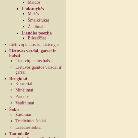
Maldos
Linksmybės
Mįslės
Šmaikštukai
Žaidimai
Liaudies poezija
Eilėraščiai
Lietuvių tautosaka užsienyje
Lietuvos vazdai, garsai ir
balsai
Lietuvių tautos balsai
Lietuvos gamtos vaizdai ir
garsai
Renginiai
Koncertai
Minėjimai
Parodos
Vaidinimai
Šokis
Žaidimai
Tradiciniai šokiai
Liaudies šokiai
Tautodailė