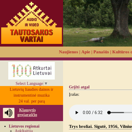
Naujienos
|
Apie
|
Panašūs
|
Kultūros 
Select Language
▼
Grįžti atgal
Lietuvių liaudies dainos ir
Įrašas:
instrumentinė muzika
24 val. per parą
Klausytis
grojaraščio
Lietuvos regionai
Trys broliai. Sigutė, 1956, Vilniu
Aukštaitija