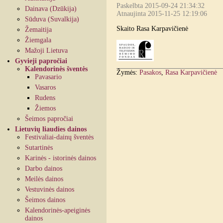
Paskelbta 2015-09-24 21:34:32
Dainava (Dzūkija)
Atnaujinta 2015-11-25 12:19:06
Sūduva (Suvalkija)
Skaito Rasa Karpavičienė
Žemaitija
Žiemgala
Mažoji Lietuva
Gyvieji papročiai
Kalendorinės šventės
Žymės:
Pasakos
,
Rasa Karpavičienė
Pavasario
Vasaros
Rudens
Žiemos
Šeimos papročiai
Lietuvių liaudies dainos
Festivaliai-dainų šventės
Sutartinės
Karinės - istorinės dainos
Darbo dainos
Meilės dainos
Vestuvinės dainos
Šeimos dainos
Kalendorinės-apeiginės
dainos