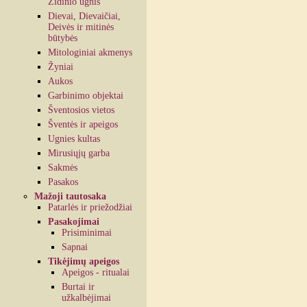
Židinio ugnis
Dievai, Dievaičiai,
Deivės ir mitinės
būtybės
Mitologiniai akmenys
Žyniai
Aukos
Garbinimo objektai
Šventosios vietos
Šventės ir apeigos
Ugnies kultas
Mirusiųjų garba
Sakmės
Pasakos
Mažoji tautosaka
Patarlės ir priežodžiai
Pasakojimai
Prisiminimai
Sapnai
Tikėjimų apeigos
Apeigos - ritualai
Burtai ir
užkalbėjimai