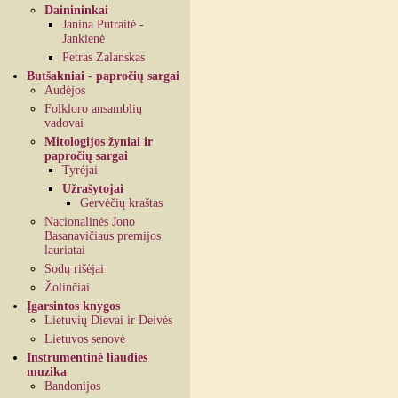
Dainininkai
Janina Putraitė -
Jankienė
Petras Zalanskas
Butšakniai - papročių sargai
Audėjos
Folkloro ansamblių
vadovai
Mitologijos žyniai ir
papročių sargai
Tyrėjai
Užrašytojai
Gervėčių kraštas
Nacionalinės Jono
Basanavičiaus premijos
lauriatai
Sodų rišėjai
Žolinčiai
Įgarsintos knygos
Lietuvių Dievai ir Deivės
Lietuvos senovė
Instrumentinė liaudies
muzika
Bandonijos