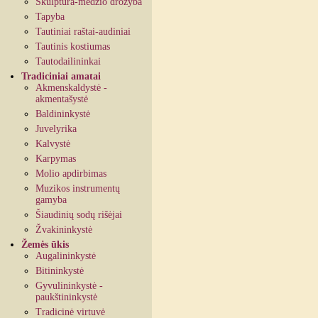
Skulptūra-medžio drožyba
Tapyba
Tautiniai raštai-audiniai
Tautinis kostiumas
Tautodailininkai
Tradiciniai amatai
Akmenskaldystė -
akmentašystė
Baldininkystė
Juvelyrika
Kalvystė
Karpymas
Molio apdirbimas
Muzikos instrumentų
gamyba
Šiaudinių sodų rišėjai
Žvakininkystė
Žemės ūkis
Augalininkystė
Bitininkystė
Gyvulininkystė -
paukštininkystė
Tradicinė virtuvė