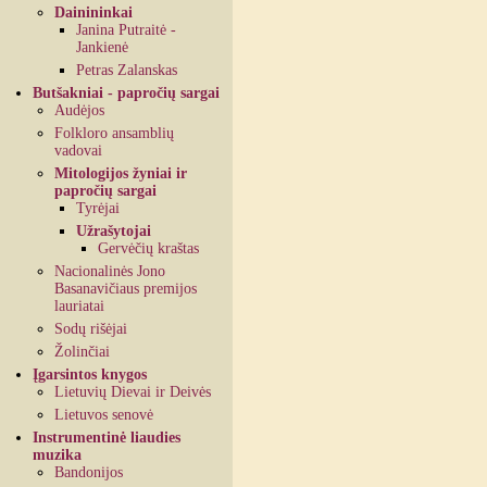
Dainininkai
Janina Putraitė -
Jankienė
Petras Zalanskas
Butšakniai - papročių sargai
Audėjos
Folkloro ansamblių
vadovai
Mitologijos žyniai ir
papročių sargai
Tyrėjai
Užrašytojai
Gervėčių kraštas
Nacionalinės Jono
Basanavičiaus premijos
lauriatai
Sodų rišėjai
Žolinčiai
Įgarsintos knygos
Lietuvių Dievai ir Deivės
Lietuvos senovė
Instrumentinė liaudies
muzika
Bandonijos