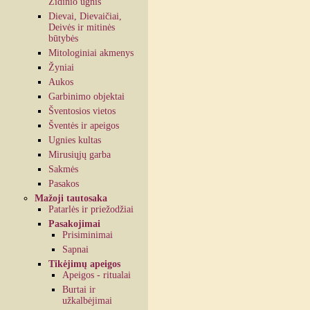
Židinio ugnis
Dievai, Dievaičiai,
Deivės ir mitinės
būtybės
Mitologiniai akmenys
Žyniai
Aukos
Garbinimo objektai
Šventosios vietos
Šventės ir apeigos
Ugnies kultas
Mirusiųjų garba
Sakmės
Pasakos
Mažoji tautosaka
Patarlės ir priežodžiai
Pasakojimai
Prisiminimai
Sapnai
Tikėjimų apeigos
Apeigos - ritualai
Burtai ir
užkalbėjimai