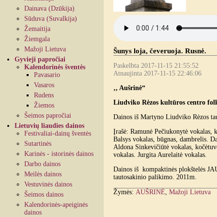
Dainava (Dzūkija)
Sūduva (Suvalkija)
Žemaitija
Žiemgala
Mažoji Lietuva
Šunys loja, čeveruoja. Rusnė.
Gyvieji papročiai
Paskelbta 2017-11-15 21:55:52
Kalendorinės šventės
Atnaujinta 2017-11-15 22:46:06
Pavasario
Vasaros
‚, Aušrinė“
Rudens
Liudviko Rėzos kultūros centro fol
Žiemos
Šeimos papročiai
Dainos iš Martyno Liudviko Rėzos ta
Lietuvių liaudies dainos
Įrašė: Ramunė Pečiukonytė vokalas, k
Festivaliai-dainų šventės
Balsys vokalas, būgnas, dambrelis. Da
Sutartinės
Aldona Sinkevičiūtė vokalas, kočėtuv
Karinės - istorinės dainos
vokalas. Jurgita Aurelaitė vokalas.
Darbo dainos
Dainos iš kompaktinės plokštelės 
Meilės dainos
tautosakinio palikimo. 2011m.
Vestuvinės dainos
Žymės:
AUŠRINĖ
,
Mažoji Lietuva
Šeimos dainos
Kalendorinės-apeiginės
dainos