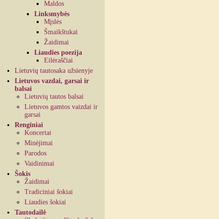
Maldos
Linksmybės
Mįslės
Šmaikštukai
Žaidimai
Liaudies poezija
Eilėraščiai
Lietuvių tautosaka užsienyje
Lietuvos vazdai, garsai ir
balsai
Lietuvių tautos balsai
Lietuvos gamtos vaizdai ir
garsai
Renginiai
Koncertai
Minėjimai
Parodos
Vaidinimai
Šokis
Žaidimai
Tradiciniai šokiai
Liaudies šokiai
Tautodailė