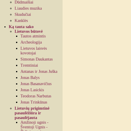
Dūdmaišiai
Liaudies muzika
Skudučiai
Kanklės
Ką tauta sako
Lietuvos būtovė
Tautos atmintis
Archeologija
Lietuvos laisvės
kovotojai
Simonas Daukantas
Tremtiniai
Antanas ir Jonas Juška
Jonas Balys
Jonas Basanavičius
Jonas Lasickis
Teodoras Narbutas
Jonas Trinkūnas
Lietuvių prigimtinė
pasaulėžiūra ir
pasaulėjauta
Amžinoji ugnis -
Šventoji Ugnis -