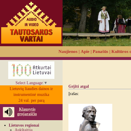
Naujienos
|
Apie
|
Panašūs
|
Kultūros 
Select Language
▼
Grįžti atgal
Lietuvių liaudies dainos ir
Įrašas:
instrumentinė muzika
24 val. per parą
Klausytis
grojaraščio
Lietuvos regionai
Aukštaitija