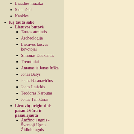
Liaudies muzika
Skudučiai
Kanklės
Ką tauta sako
Lietuvos būtovė
Tautos atmintis
Archeologija
Lietuvos laisvės
kovotojai
Simonas Daukantas
Tremtiniai
Antanas ir Jonas Juška
Jonas Balys
Jonas Basanavičius
Jonas Lasickis
Teodoras Narbutas
Jonas Trinkūnas
Lietuvių prigimtinė
pasaulėžiūra ir
pasaulėjauta
Amžinoji ugnis -
Šventoji Ugnis -
Židinio ugnis