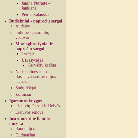
Janina Putraitė -
Jankienė
Petras Zalanskas
Butšakniai - papročių sargai
Audėjos
Folkloro ansamblių
vadovai
Mitologijos žyniai ir
papročių sargai
Tyrėjai
Užrašytojai
Gervėčių kraštas
Nacionalinės Jono
Basanavičiaus premijos
lauriatai
Sodų rišėjai
Žolinčiai
Įgarsintos knygos
Lietuvių Dievai ir Deivės
Lietuvos senovė
Instrumentinė liaudies
muzika
Bandonijos
Dūdmaišiai