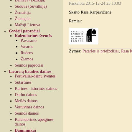
Dainava (Dzūkija)
Paskelbta 2015-12-24 23:10:03
Sūduva (Suvalkija)
Skaito Rasa Karpavičienė
Žemaitija
Žiemgala
Remiai:
Mažoji Lietuva
Gyvieji papročiai
Kalendorinės šventės
Pavasario
Vasaros
Žymės:
Patarlės ir priežodžiai
,
Rasa K
Rudens
Žiemos
Šeimos papročiai
Lietuvių liaudies dainos
Festivaliai-dainų šventės
Sutartinės
Karinės - istorinės dainos
Darbo dainos
Meilės dainos
Vestuvinės dainos
Šeimos dainos
Kalendorinės-apeiginės
dainos
Dainininkai