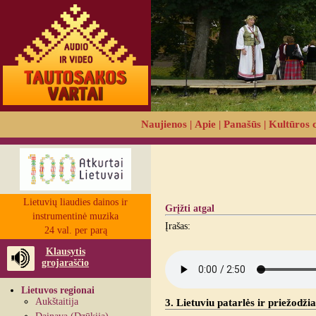
Naujienos
|
Apie
|
Panašūs
|
Kultūros 
Lietuvių liaudies dainos ir
Grįžti atgal
instrumentinė muzika
Įrašas:
24 val. per parą
Klausytis
grojaraščio
Lietuvos regionai
Aukštaitija
3. Lietuviu patarlės ir priežodžia