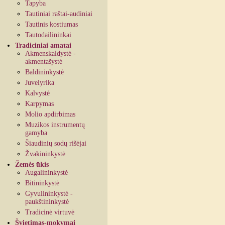
Tapyba
Tautiniai raštai-audiniai
Tautinis kostiumas
Tautodailininkai
Tradiciniai amatai
Akmenskaldystė -
akmentašystė
Baldininkystė
Juvelyrika
Kalvystė
Karpymas
Molio apdirbimas
Muzikos instrumentų
gamyba
Šiaudinių sodų rišėjai
Žvakininkystė
Žemės ūkis
Augalininkystė
Bitininkystė
Gyvulininkystė -
paukštininkystė
Tradicinė virtuvė
Švietimas-mokymai