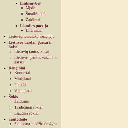
Linksmybės
Mįslės
Šmaikštukai
Žaidimai
Liaudies poezija
Eilėraščiai
Lietuvių tautosaka užsienyje
Lietuvos vazdai, garsai ir
balsai
Lietuvių tautos balsai
Lietuvos gamtos vaizdai ir
garsai
Renginiai
Koncertai
Minėjimai
Parodos
Vaidinimai
Šokis
Žaidimai
Tradiciniai šokiai
Liaudies šokiai
Tautodailė
Skulptūra-medžio drožyba