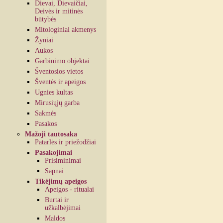
Dievai, Dievaičiai,
Deivės ir mitinės
būtybės
Mitologiniai akmenys
Žyniai
Aukos
Garbinimo objektai
Šventosios vietos
Šventės ir apeigos
Ugnies kultas
Mirusiųjų garba
Sakmės
Pasakos
Mažoji tautosaka
Patarlės ir priežodžiai
Pasakojimai
Prisiminimai
Sapnai
Tikėjimų apeigos
Apeigos - ritualai
Burtai ir
užkalbėjimai
Maldos